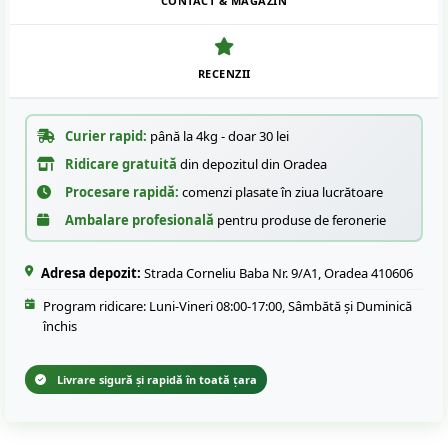
CONTACT & MAGAZIN
RECENZII
Curier rapid:
până la 4kg - doar 30 lei
Ridicare gratuită
din depozitul din Oradea
Procesare rapidă:
comenzi plasate în ziua lucrătoare
Ambalare profesională
pentru produse de feronerie
Adresa depozit:
Strada Corneliu Baba Nr. 9/A1, Oradea 410606
Program ridicare: Luni-Vineri 08:00-17:00, Sâmbătă și Duminică
închis
Livrare sigură și rapidă în toată țara