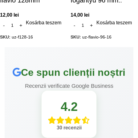
flavio 128mm
fogantyu 96 mm..
12,00
lei
14,00
lei
Kosárba teszem
Kosárba teszem
SKU:
uz-f128-16
SKU:
uz-flavio-96-16
Ce spun clienții noștri
Recenzii verificate Google Business
4.2
30 recenzii