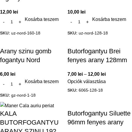
12,00
lei
10,00
lei
Kosárba teszem
Kosárba teszem
SKU:
uz-nord-160-18
SKU:
uz-nord-128-18
Arany szinu gomb
Butorfogantyu Brei
fogantyu Nord
fenyes arany 128mm
6,00
lei
7,00
lei
–
12,00
lei
Kosárba teszem
Opciók választása
SKU:
6065-128-18
SKU:
gz-nord-1-18
Butorfogantyu Siluette
KALA
96mm fenyes arany
BUTORFOGANTYU
ARANY SZINU 192