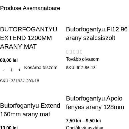
Produse Asemanatoare
BUTORFOGANTYU
Butorfogantyu FI12 96
EXTEND 1200MM
arany szalcsiszolt
ARANY MAT
Tovább olvasom
60,00
lei
Kosárba teszem
SKU:
fi12-96-18
SKU:
33193-1200-18
Butorfogantyu Apolo
Butorfogantyu Extend
fenyes arany 128mm
160mm arany mat
7,50
lei
–
9,50
lei
13,00
lei
Opciók választása