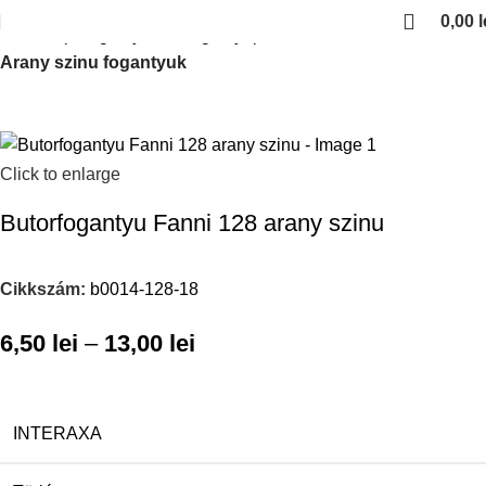
0,00
l
Kezdőlap
Fogantyuk es fogantyuprofilok
Arany szinu fogantyuk
Click to enlarge
Butorfogantyu Fanni 128 arany szinu
Cikkszám:
b0014-128-18
6,50
lei
–
13,00
lei
INTERAXA