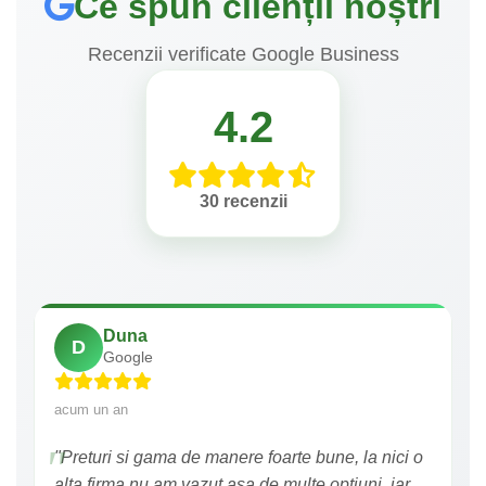
Ce spun clienții noștri
Recenzii verificate Google Business
4.2
30 recenzii
Duna
D
Google
acum un an
"Preturi si gama de manere foarte bune, la nici o
alta firma nu am vazut asa de multe optiuni, iar