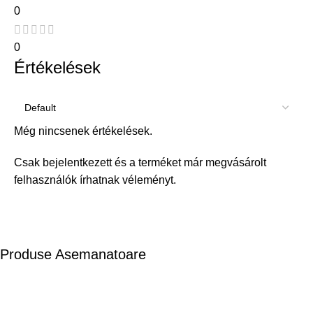
0
0
Értékelések
Még nincsenek értékelések.
Csak bejelentkezett és a terméket már megvásárolt
felhasználók írhatnak véleményt.
Produse Asemanatoare