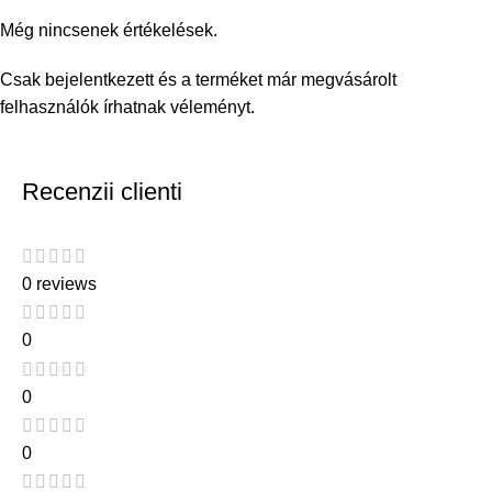
Még nincsenek értékelések.
Csak bejelentkezett és a terméket már megvásárolt
felhasználók írhatnak véleményt.
Recenzii clienti
0 reviews
0
0
0