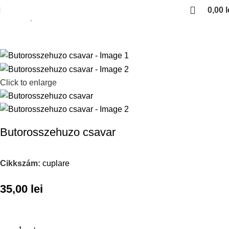
0,00
l
Kezdőlap
Csavarok
Click to enlarge
Butorosszehuzo csavar
Cikkszám:
cuplare
35,00
lei