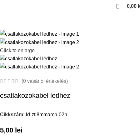
0,00
l
Kezdőlap
LED SZALAG
Click to enlarge
(
0
vásárlói értékelés)
csatlakozokabel ledhez
Cikkszám:
ld-ztl8mmamp-02n
5,00
lei