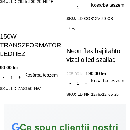
SKU:
LD-2835-300-20-NE4P
Kosárba teszem
SKU:
LD-COB12V-20-CB
-7%
150W
TRANSZFORMATOR
Neon flex hajlitahto
LEDHEZ
vizallo led szallag
90,00
lei
190,00
lei
205,00
lei
Kosárba teszem
Kosárba teszem
SKU:
LD-ZAS150-NW
SKU:
LD-NF-12v6x12-65-zb
Ce spun clienții noștri