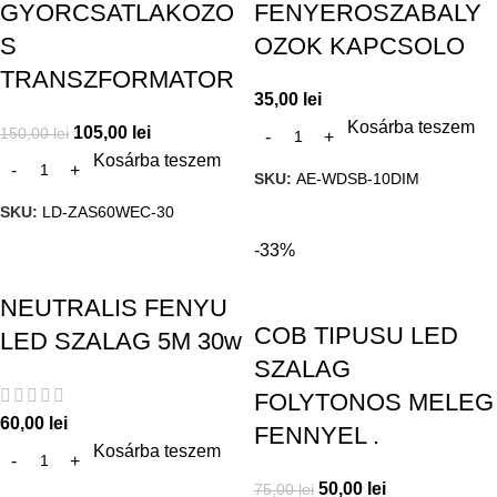
GYORCSATLAKOZO
FENYEROSZABALY
S
OZOK KAPCSOLO
TRANSZFORMATOR
35,00
lei
Kosárba teszem
105,00
lei
150,00
lei
Kosárba teszem
SKU:
AE-WDSB-10DIM
SKU:
LD-ZAS60WEC-30
-33%
NEUTRALIS FENYU
COB TIPUSU LED
LED SZALAG 5M 30w
SZALAG
FOLYTONOS MELEG
60,00
lei
FENNYEL .
Kosárba teszem
50,00
lei
75,00
lei