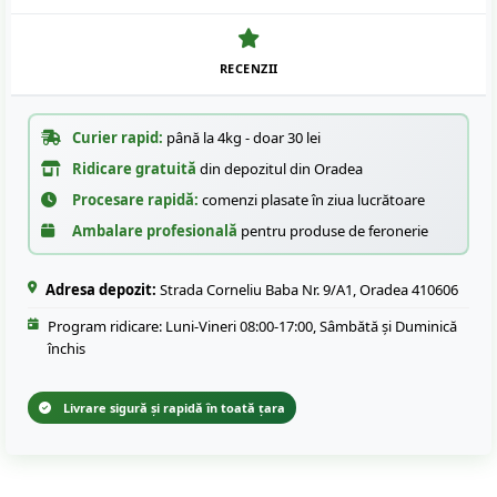
RECENZII
Curier rapid:
până la 4kg - doar 30 lei
Ridicare gratuită
din depozitul din Oradea
Procesare rapidă:
comenzi plasate în ziua lucrătoare
Ambalare profesională
pentru produse de feronerie
Adresa depozit:
Strada Corneliu Baba Nr. 9/A1, Oradea 410606
Program ridicare: Luni-Vineri 08:00-17:00, Sâmbătă și Duminică
închis
Livrare sigură și rapidă în toată țara