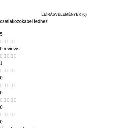
LEÍRÁS
VÉLEMÉNYEK (0)
csatlakozokabel ledhez
5
0 reviews
1
0
0
0
0