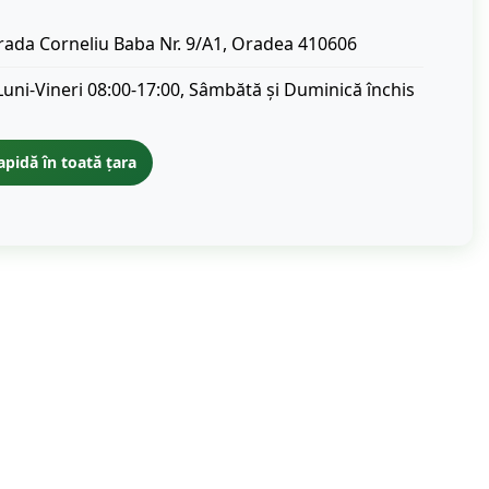
rada Corneliu Baba Nr. 9/A1, Oradea 410606
Luni-Vineri 08:00-17:00, Sâmbătă și Duminică închis
apidă în toată țara