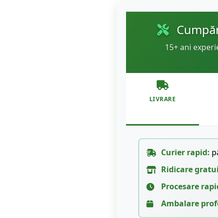
Cumpără
15+ ani experi
LIVRARE
Curier rapid:
pâ
Ridicare gratu
Procesare rapi
Ambalare prof