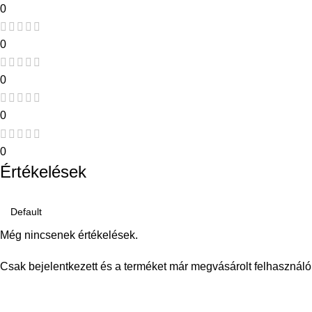
0
0
0
0
0
Értékelések
Még nincsenek értékelések.
Csak bejelentkezett és a terméket már megvásárolt felhasználó