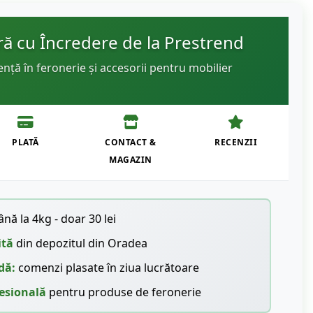
 cu Încredere de la Prestrend
ență în feronerie și accesorii pentru mobilier
PLATĂ
CONTACT &
RECENZII
MAGAZIN
nă la 4kg - doar 30 lei
ită
din depozitul din Oradea
dă:
comenzi plasate în ziua lucrătoare
esională
pentru produse de feronerie