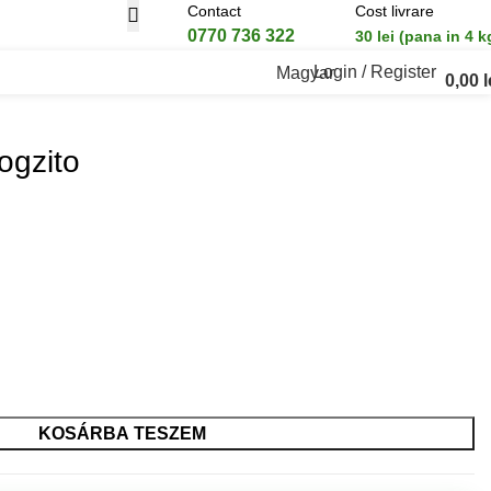
Contact
Cost livrare
0770 736 322
30 lei (pana in 4 k
Login / Register
Magyar
0,00
l
ogzito
KOSÁRBA TESZEM