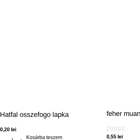
feher mua
Hatfal osszefogo lapka
0,20
lei
0,55
lei
Kosárba teszem