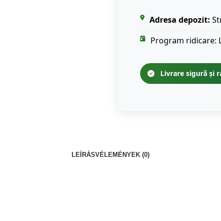
Adresa depozit:
St
Program ridicare: 
Livrare sigură și r
LEÍRÁS
VÉLEMÉNYEK (0)