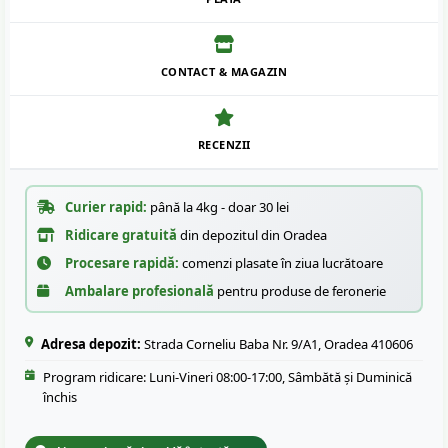
CONTACT & MAGAZIN
RECENZII
Curier rapid:
până la 4kg - doar 30 lei
Ridicare gratuită
din depozitul din Oradea
Procesare rapidă:
comenzi plasate în ziua lucrătoare
Ambalare profesională
pentru produse de feronerie
Adresa depozit:
Strada Corneliu Baba Nr. 9/A1, Oradea 410606
Program ridicare: Luni-Vineri 08:00-17:00, Sâmbătă și Duminică
închis