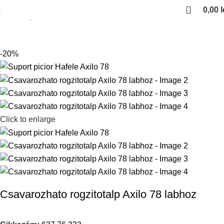
0,00
l
Kezdőlap
szintezo lab
-20%
Click to enlarge
Csavarozhato rogzitotalp Axilo 78 labhoz