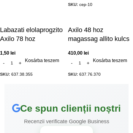
SKU:
cep-10
Labazati elolaprogzito
Axilo 48 hoz
Axilo 78 hoz
magassag allito kulcs
1,50
lei
410,00
lei
Kosárba teszem
Kosárba teszem
SKU:
637.38.355
SKU:
637.76.370
Ce spun clienții noștri
Recenzii verificate Google Business