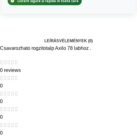
Livrare sigură și rapidă în toată țara
LEÍRÁS
VÉLEMÉNYEK (0)
Csavarozhato rogzitotalp Axilo 78 labhoz .
0 reviews
0
0
0
0