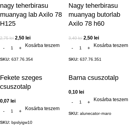
nagy teherbirasu
Nagy teherbirasu
muanyag lab Axilo 78
muanyag butorlab
H125
Axilo 78 h60
2,50
lei
2,50
lei
2,75
lei
3,40
lei
Kosárba teszem
Kosárba teszem
SKU:
637.76.354
SKU:
637.76.351
Fekete szeges
Barna csuszotalp
csuszotalp
0,10
lei
Kosárba teszem
0,07
lei
Kosárba teszem
SKU:
alunecator-maro
SKU:
bpslyigw10