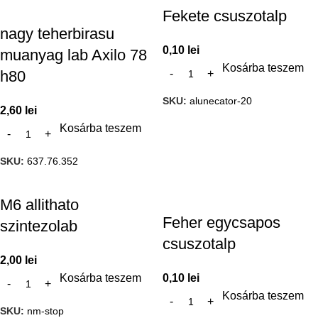
Fekete csuszotalp
nagy teherbirasu
0,10
lei
muanyag lab Axilo 78
Kosárba teszem
h80
SKU:
alunecator-20
2,60
lei
Kosárba teszem
SKU:
637.76.352
M6 allithato
Feher egycsapos
szintezolab
csuszotalp
2,00
lei
Kosárba teszem
0,10
lei
Kosárba teszem
SKU:
nm-stop