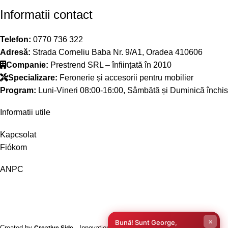
Informatii contact
Telefon:
0770 736 322
Adresă:
Strada Corneliu Baba Nr. 9/A1, Oradea 410606
Companie:
Prestrend SRL – înființată în 2010
Specializare:
Feronerie și accesorii pentru mobilier
Program:
Luni-Vineri 08:00-16:00, Sâmbătă și Duminică închis
Informatii utile
Kapcsolat
Fiókom
ANPC
×
Bună! Sunt George,
Created by
- Innovation Performance