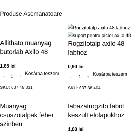
Produse Asemanatoare
Allithato muanyag
Rogzitotalp axilo 48
butorlab Axilo 48
labhoz
1,85
lei
0,90
lei
Kosárba teszem
Kosárba teszem
SKU:
637.45.331
SKU:
637.38.404
Muanyag
labazatrogzito fabol
csuszotalpak feher
keszult elolapokhoz
szinben
1,00
lei