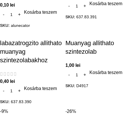
Kosárba teszem
0,10
lei
Kosárba teszem
SKU:
637.83.391
SKU:
alunecator
labazatrogzito allithato
Muanyag allithato
muanyag
szintezolab
szintezolabakhoz
1,00
lei
Kosárba teszem
0,40
lei
SKU:
D4917
Kosárba teszem
SKU:
637.83.390
-9%
-26%