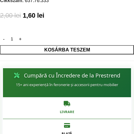
Cikkszám:
637.76.333
2,00
lei
1,60
lei
KOSÁRBA TESZEM
Cumpără cu Încredere de la Prestrend
15+ ani experiență în feronerie și accesorii pentru mobilier
LIVRARE
PLATĂ