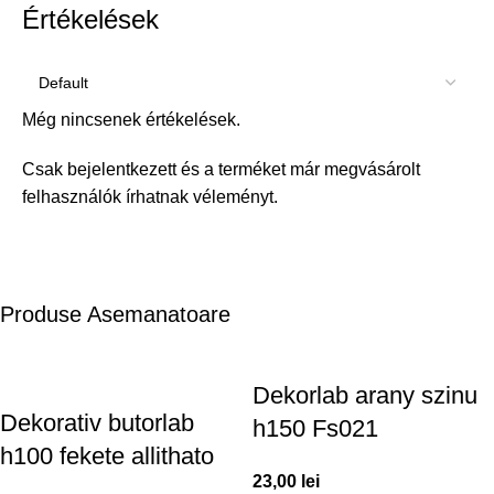
Értékelések
Még nincsenek értékelések.
Csak bejelentkezett és a terméket már megvásárolt
felhasználók írhatnak véleményt.
Produse Asemanatoare
Dekorlab arany szinu
Dekorativ butorlab
h150 Fs021
h100 fekete allithato
23,00
lei