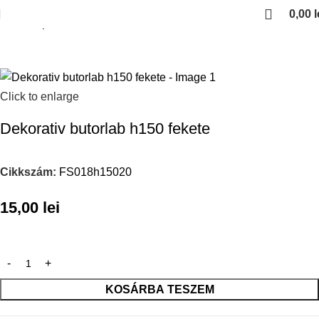
0,00
l
Kezdőlap
Dekorativ butorlabak
Click to enlarge
Dekorativ butorlab h150 fekete
Cikkszám:
FS018h15020
15,00
lei
KOSÁRBA TESZEM