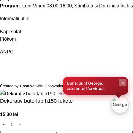
Program:
Luni-Vineri 08:00-16:00, Sâmbătă și Duminică închis
Informatii utile
Kapcsolat
Fiókom
ANPC
×
Bună! Sunt George,
Created by
- Innovation Performance
Creative Side
asistentul tău virtual.
Dekorativ butorlab h150 fekete
15,00
lei