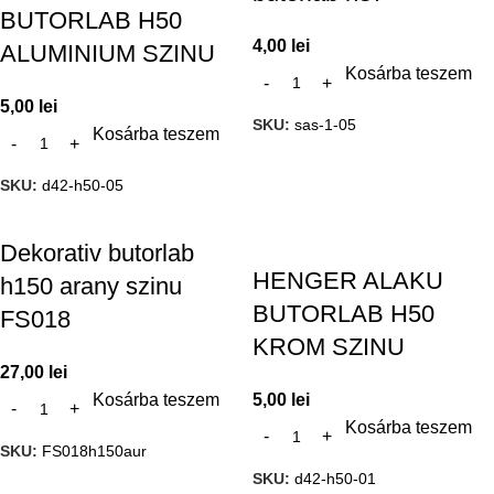
BUTORLAB H50
4,00
lei
ALUMINIUM SZINU
Kosárba teszem
5,00
lei
SKU:
sas-1-05
Kosárba teszem
SKU:
d42-h50-05
Dekorativ butorlab
HENGER ALAKU
h150 arany szinu
BUTORLAB H50
FS018
KROM SZINU
27,00
lei
Kosárba teszem
5,00
lei
Kosárba teszem
SKU:
FS018h150aur
SKU:
d42-h50-01