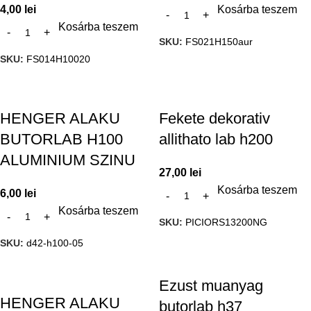
4,00
lei
Kosárba teszem
Kosárba teszem
SKU:
FS021H150aur
SKU:
FS014H10020
HENGER ALAKU
Fekete dekorativ
BUTORLAB H100
allithato lab h200
ALUMINIUM SZINU
27,00
lei
Kosárba teszem
6,00
lei
Kosárba teszem
SKU:
PICIORS13200NG
SKU:
d42-h100-05
Ezust muanyag
HENGER ALAKU
butorlab h37