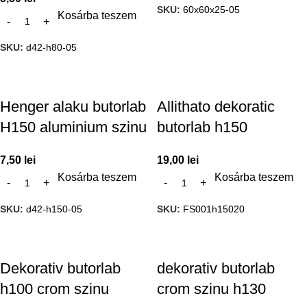
SKU:
60x60x25-05
Kosárba teszem
SKU:
d42-h80-05
Henger alaku butorlab
Allithato dekoratic
H150 aluminium szinu
butorlab h150
7,50
lei
19,00
lei
Kosárba teszem
Kosárba teszem
SKU:
d42-h150-05
SKU:
FS001h15020
Dekorativ butorlab
dekorativ butorlab
h100 crom szinu
crom szinu h130