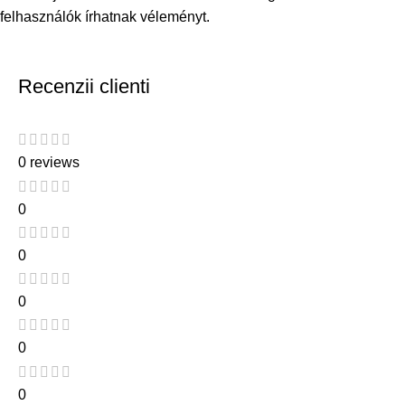
felhasználók írhatnak véleményt.
Recenzii clienti
0 reviews
0
0
0
0
0