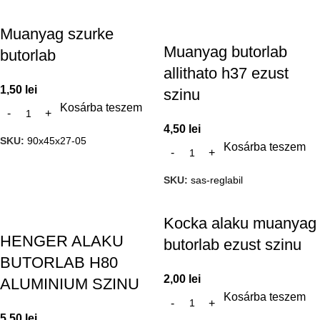
Muanyag szurke
Muanyag butorlab
butorlab
allithato h37 ezust
1,50
lei
szinu
Kosárba teszem
4,50
lei
SKU:
90x45x27-05
Kosárba teszem
SKU:
sas-reglabil
Kocka alaku muanyag
HENGER ALAKU
butorlab ezust szinu
BUTORLAB H80
2,00
lei
ALUMINIUM SZINU
Kosárba teszem
5,50
lei