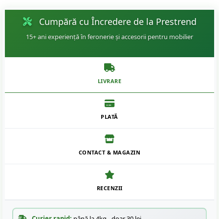
Cumpără cu Încredere de la Prestrend
15+ ani experiență în feronerie și accesorii pentru mobilier
LIVRARE
PLATĂ
CONTACT & MAGAZIN
RECENZII
Curier rapid:
până la 4kg - doar 30 lei