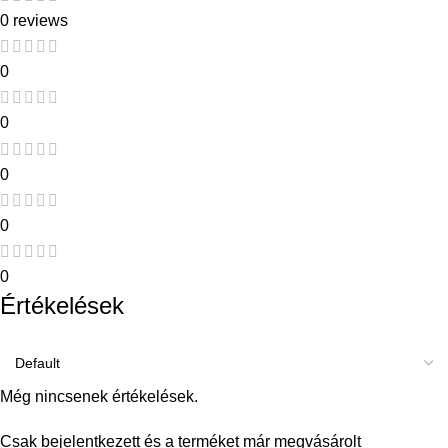
0 reviews
0
0
0
0
0
Értékelések
Még nincsenek értékelések.
Csak bejelentkezett és a terméket már megvásárolt