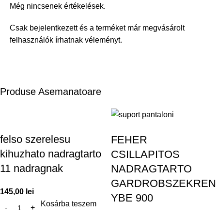
Még nincsenek értékelések.
Csak bejelentkezett és a terméket már megvásárolt
felhasználók írhatnak véleményt.
Produse Asemanatoare
felso szerelesu
FEHER
kihuzhato nadragtarto
CSILLAPITOS
11 nadragnak
NADRAGTARTO
GARDROBSZEKREN
145,00
lei
YBE 900
Kosárba teszem