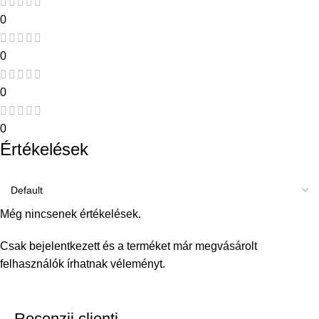
0
0
0
0
Értékelések
Még nincsenek értékelések.
Csak bejelentkezett és a terméket már megvásárolt
felhasználók írhatnak véleményt.
Recenzii clienti