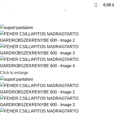
0,00
l
Kezdőlap
Gardrob vasalatok
Nadragtarto
Click to enlarge