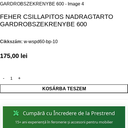
FEHER CSILLAPITOS NADRAGTARTO
GARDROBSZEKRENYBE 600
Cikkszám:
w-wspd60-bp-10
175,00
lei
KOSÁRBA TESZEM
Cumpără cu Încredere de la Prestrend
15+ ani experiență în feronerie și accesorii pentru mobilier