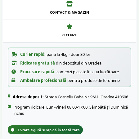
CONTACT & MAGAZIN
RECENZII
Curier rapid:
până la 4kg - doar 30 lei
Ridicare gratuită
din depozitul din Oradea
Procesare rapidă:
comenzi plasate în ziua lucrătoare
Ambalare profesională
pentru produse de feronerie
Adresa depozit:
Strada Corneliu Baba Nr. 9/A1, Oradea 410606
Program ridicare: Luni-Vineri 08:00-17:00, Sâmbătă și Duminică
închis
Livrare sigură și rapidă în toată țara