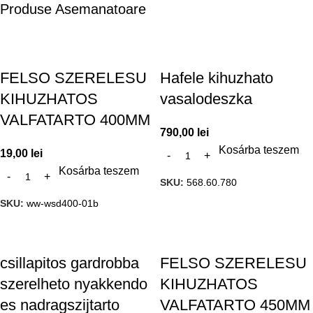
Produse Asemanatoare
FELSO SZERELESU
Hafele kihuzhato
KIHUZHATOS
vasalodeszka
VALFATARTO 400MM
790,00
lei
Kosárba teszem
19,00
lei
Kosárba teszem
SKU:
568.60.780
SKU:
ww-wsd400-01b
csillapitos gardrobba
FELSO SZERELESU
szerelheto nyakkendo
KIHUZHATOS
es nadragszijtarto
VALFATARTO 450MM