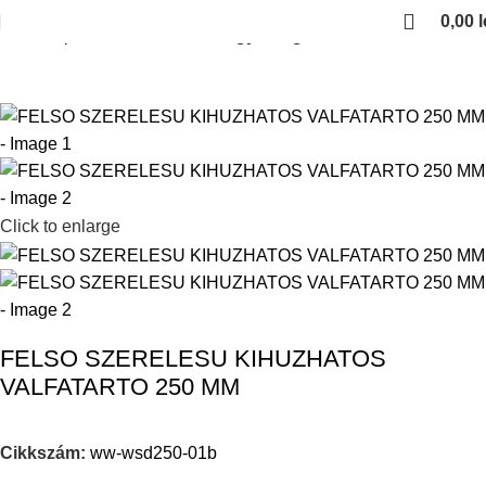
0,00
l
Kezdőlap
Gardrob vasalatok
Egyebb gardrob vasalatok
Click to enlarge
FELSO SZERELESU KIHUZHATOS
VALFATARTO 250 MM
Cikkszám:
ww-wsd250-01b