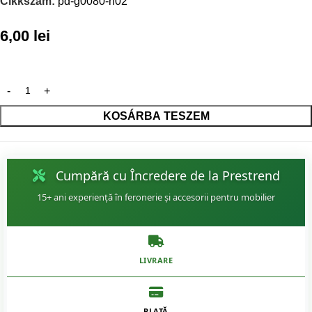
Cikkszám:
pd-g0080-n02
6,00
lei
KOSÁRBA TESZEM
Cumpără cu Încredere de la Prestrend
15+ ani experiență în feronerie și accesorii pentru mobilier
LIVRARE
PLATĂ