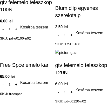
gtv felemelo teleszkop
Blum clip egyenes
100N
szerelotalp
6,00
lei
2,50
lei
Kosárba teszem
Kosárba teszem
SKU:
pd-g0100-n02
SKU:
175H3100
Free Spce emelo kar
gtv felemelo teleszkop
120N
65,00
lei
Kosárba teszem
6,00
lei
Kosárba teszem
SKU:
freespce
SKU:
pd-g0120-n02