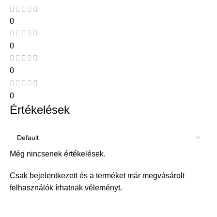
0
0
0
0
Értékelések
Még nincsenek értékelések.
Csak bejelentkezett és a terméket már megvásárolt
felhasználók írhatnak véleményt.