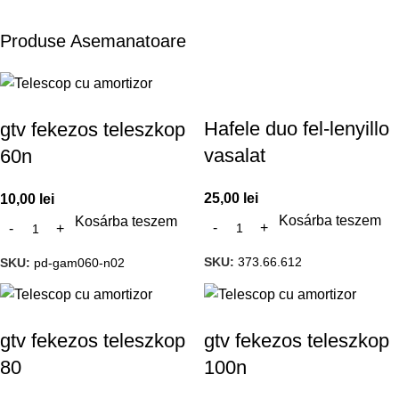
Produse Asemanatoare
Hafele duo fel-lenyillo
gtv fekezos teleszkop
vasalat
60n
25,00
lei
10,00
lei
Kosárba teszem
Kosárba teszem
SKU:
373.66.612
SKU:
pd-gam060-n02
gtv fekezos teleszkop
gtv fekezos teleszkop
80
100n