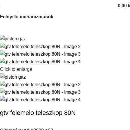
0,00
l
Kezdőlap
Fel es leengedo mehanizmusok
Felnyillo mehanizmusok
Click to enlarge
gtv felemelo teleszkop 80N