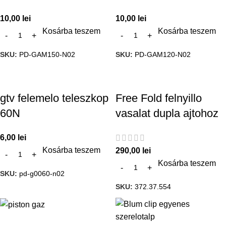
10,00
lei
10,00
lei
Kosárba teszem
Kosárba teszem
SKU:
PD-GAM150-N02
SKU:
PD-GAM120-N02
gtv felemelo teleszkop
Free Fold felnyillo
60N
vasalat dupla ajtohoz
6,00
lei
Kosárba teszem
290,00
lei
Kosárba teszem
SKU:
pd-g0060-n02
SKU:
372.37.554