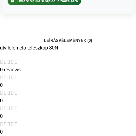
Livrare sigură și rapidă în toată țara
LEÍRÁS
VÉLEMÉNYEK (0)
gtv felemelo teleszkop 80N
0 reviews
0
0
0
0