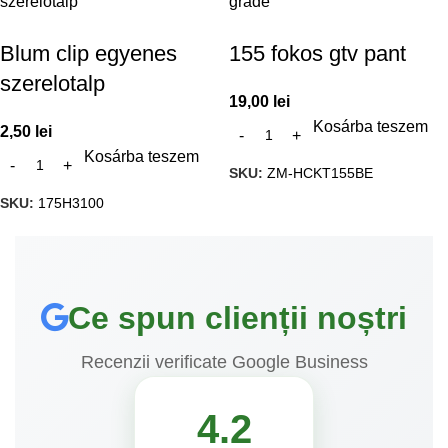
Blum clip egyenes
155 fokos gtv pant
szerelotalp
19,00
lei
Kosárba teszem
2,50
lei
Kosárba teszem
SKU:
ZM-HCKT155BE
SKU:
175H3100
Ce spun clienții noștri
Recenzii verificate Google Business
4.2