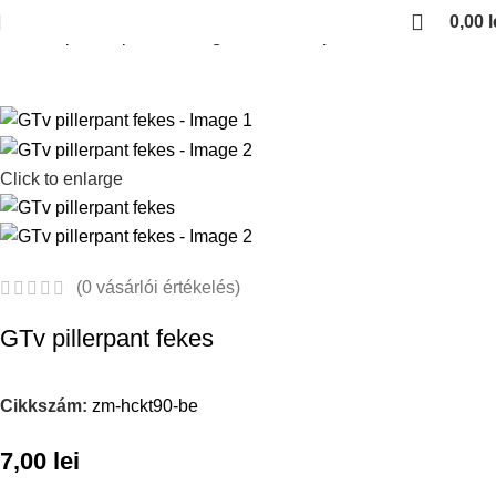
0,00
l
Kezdőlap
Bútorpántok
Szogben zarodo pantok
Click to enlarge
(
0
vásárlói értékelés)
GTv pillerpant fekes
Cikkszám:
zm-hckt90-be
7,00
lei