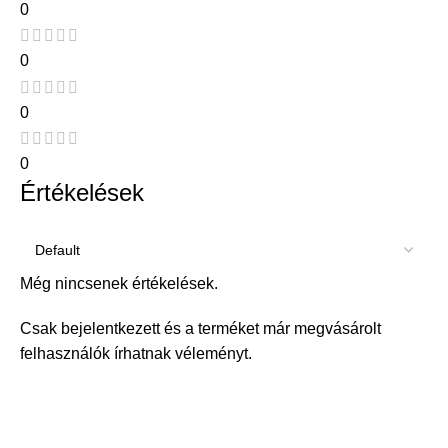
0
0
0
0
Értékelések
Még nincsenek értékelések.
Csak bejelentkezett és a terméket már megvásárolt
felhasználók írhatnak véleményt.