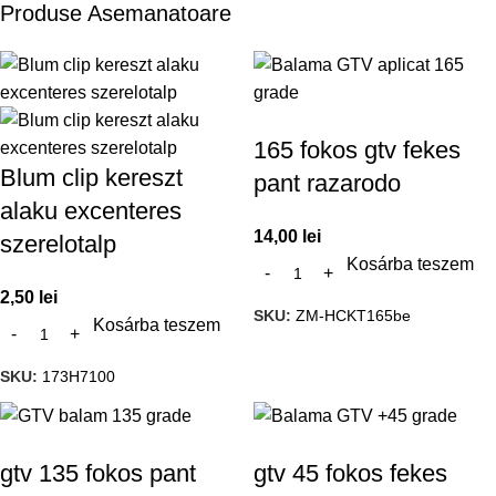
Produse Asemanatoare
165 fokos gtv fekes
Blum clip kereszt
pant razarodo
alaku excenteres
14,00
lei
szerelotalp
Kosárba teszem
2,50
lei
SKU:
ZM-HCKT165be
Kosárba teszem
SKU:
173H7100
gtv 135 fokos pant
gtv 45 fokos fekes