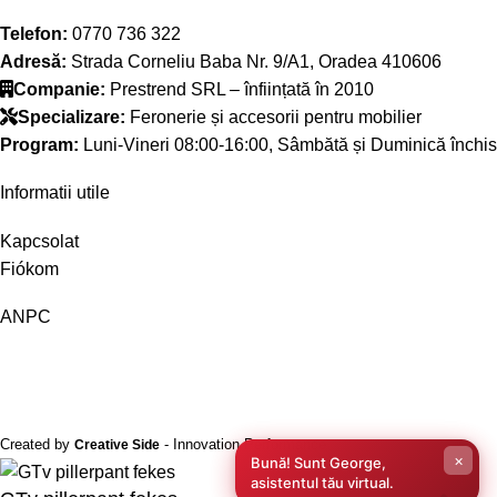
Telefon:
0770 736 322
Adresă:
Strada Corneliu Baba Nr. 9/A1, Oradea 410606
Companie:
Prestrend SRL – înființată în 2010
Specializare:
Feronerie și accesorii pentru mobilier
Program:
Luni-Vineri 08:00-16:00, Sâmbătă și Duminică închis
Informatii utile
Kapcsolat
Fiókom
ANPC
Created by
- Innovation Performance
Creative Side
×
Bună! Sunt George,
asistentul tău virtual.