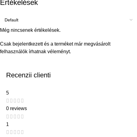
Értékelések
Még nincsenek értékelések.
Csak bejelentkezett és a terméket már megvásárolt
felhasználók írhatnak véleményt.
Recenzii clienti
5
0 reviews
1