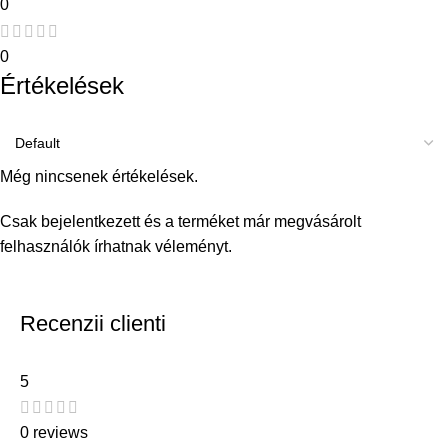
0
0
Értékelések
Még nincsenek értékelések.
Csak bejelentkezett és a terméket már megvásárolt
felhasználók írhatnak véleményt.
Recenzii clienti
5
0 reviews