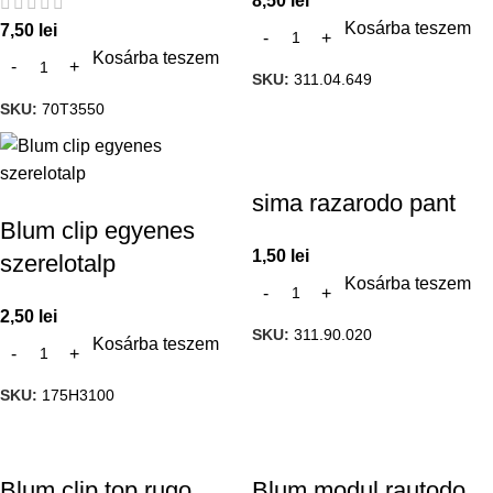
8,50
lei
Kosárba teszem
7,50
lei
Kosárba teszem
SKU:
311.04.649
SKU:
70T3550
sima razarodo pant
Blum clip egyenes
1,50
lei
szerelotalp
Kosárba teszem
2,50
lei
SKU:
311.90.020
Kosárba teszem
SKU:
175H3100
Blum clip top rugo
Blum modul rautodo