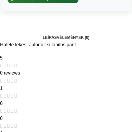
LEÍRÁS
VÉLEMÉNYEK (0)
Hafele fekes rautodo csillapitos pant
5
0 reviews
1
0
0