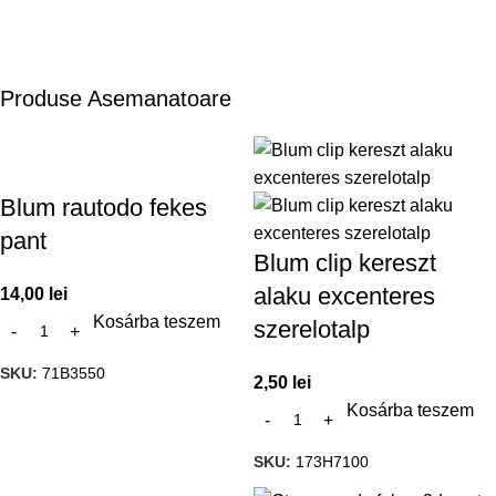
Produse Asemanatoare
Blum rautodo fekes
pant
Blum clip kereszt
alaku excenteres
14,00
lei
Kosárba teszem
szerelotalp
SKU:
71B3550
2,50
lei
Kosárba teszem
SKU:
173H7100