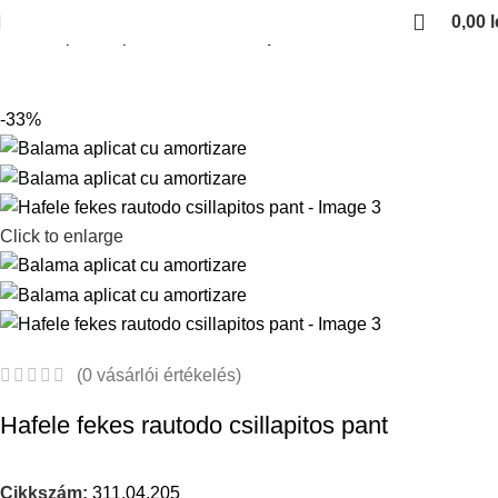
0,00
l
Kezdőlap
Bútorpántok
Razarodo pantok
-33%
Click to enlarge
(
0
vásárlói értékelés)
Hafele fekes rautodo csillapitos pant
Cikkszám:
311.04.205