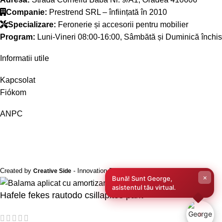
Companie:
Prestrend SRL – înființată în 2010
Specializare:
Feronerie și accesorii pentru mobilier
Program:
Luni-Vineri 08:00-16:00, Sâmbătă și Duminică închis
Informatii utile
Kapcsolat
Fiókom
ANPC
Created by
- Innovation Performance
Creative Side
×
Bună! Sunt George,
asistentul tău virtual.
Hafele fekes rautodo csillapitos pant