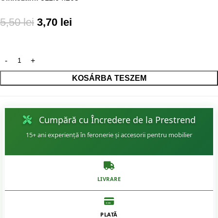
5,50
lei
3,70
lei
KOSÁRBA TESZEM
Cumpără cu Încredere de la Prestrend
15+ ani experiență în feronerie și accesorii pentru mobilier
LIVRARE
PLATĂ