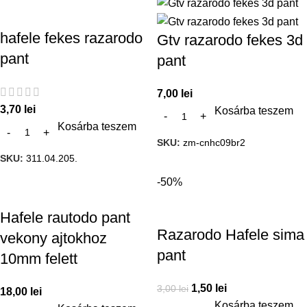
hafele fekes razarodo
Gtv razarodo fekes 3d
pant
pant
7,00
lei
3,70
lei
Kosárba teszem
Kosárba teszem
SKU:
zm-cnhc09br2
SKU:
311.04.205.
-50%
Hafele rautodo pant
Razarodo Hafele sima
vekony ajtokhoz
pant
10mm felett
1,50
lei
3,00
lei
18,00
lei
Kosárba teszem