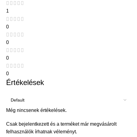
1
0
0
0
0
Értékelések
Még nincsenek értékelések.
Csak bejelentkezett és a terméket már megvásárolt
felhasználók írhatnak véleményt.