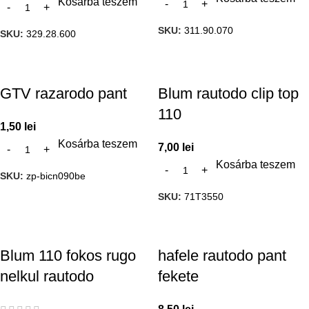
Kosárba teszem
SKU:
311.90.070
SKU:
329.28.600
GTV razarodo pant
Blum rautodo clip top
110
1,50
lei
Kosárba teszem
7,00
lei
Kosárba teszem
SKU:
zp-bicn090be
SKU:
71T3550
Blum 110 fokos rugo
hafele rautodo pant
nelkul rautodo
fekete