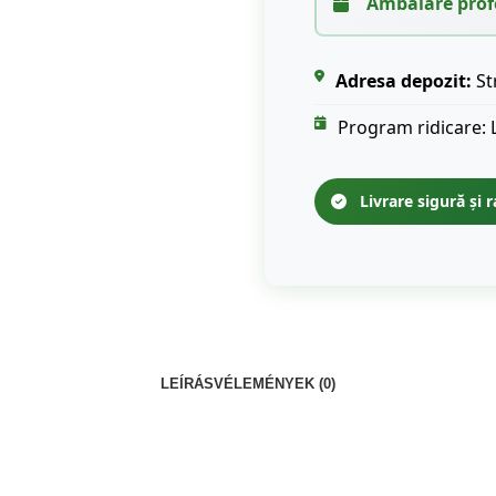
Ambalare prof
Adresa depozit:
St
Program ridicare: 
Livrare sigură și r
LEÍRÁS
VÉLEMÉNYEK (0)