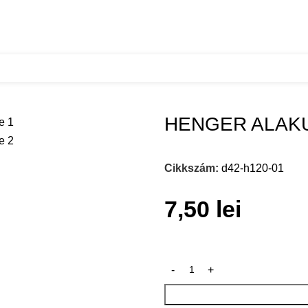
 H120 KROM SZINU
HENGER ALAKU
Cikkszám:
d42-h120-01
7,50
lei