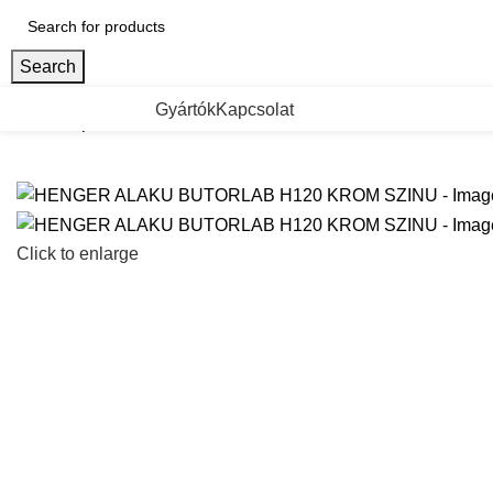
Search
ategorii de Produse
Gyártók
Kapcsolat
Kezdőlap
Dekorativ butorlabak
HENGER ALAKU BUTORLAB
Click to enlarge