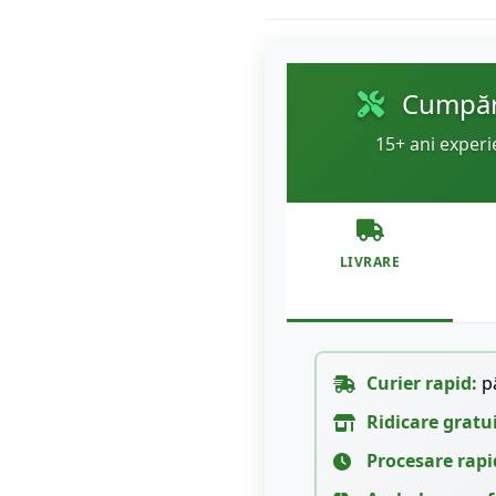
Cumpără
15+ ani experi
LIVRARE
Curier rapid:
pâ
Ridicare gratu
Procesare rapi