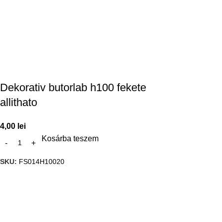
Dekorativ butorlab h100 fekete
allithato
4,00
lei
Kosárba teszem
SKU:
FS014H10020