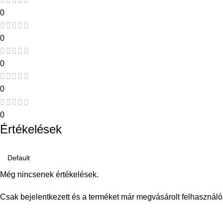
0
0
0
0
0
Értékelések
Még nincsenek értékelések.
Csak bejelentkezett és a terméket már megvásárolt felhasználó