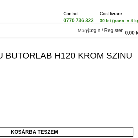
Contact
Cost livrare
0770 736 322
30 lei (pana in 4 k
Login / Register
Magyar
0,00
l
 BUTORLAB H120 KROM SZINU
KOSÁRBA TESZEM