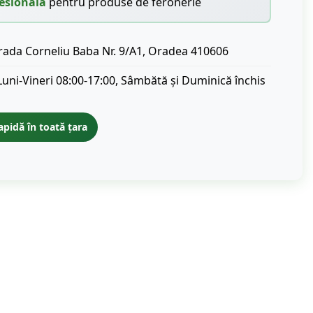
esională
pentru produse de feronerie
rada Corneliu Baba Nr. 9/A1, Oradea 410606
Luni-Vineri 08:00-17:00, Sâmbătă și Duminică închis
apidă în toată țara