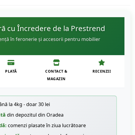
 cu Încredere de la Prestrend
ență în feronerie și accesorii pentru mobilier
PLATĂ
CONTACT &
RECENZII
MAGAZIN
nă la 4kg - doar 30 lei
ită
din depozitul din Oradea
dă:
comenzi plasate în ziua lucrătoare