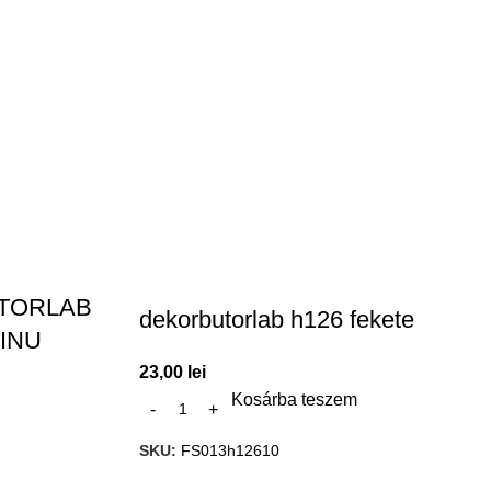
TORLAB
dekorbutorlab h126 fekete
ZINU
23,00
lei
Kosárba teszem
SKU:
FS013h12610