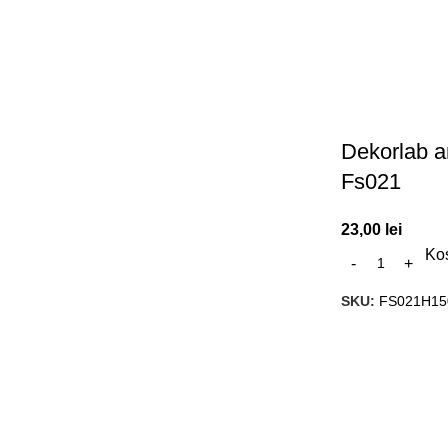
Dekorlab a
Fs021
23,00
lei
Ko
SKU:
FS021H15