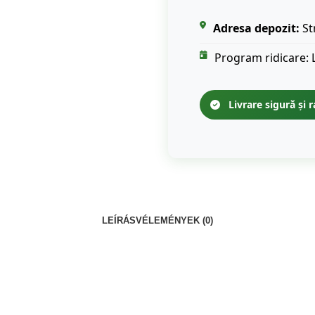
Adresa depozit:
St
Program ridicare: 
Livrare sigură și r
LEÍRÁS
VÉLEMÉNYEK (0)