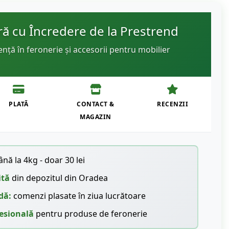
 cu Încredere de la Prestrend
ență în feronerie și accesorii pentru mobilier
PLATĂ
CONTACT &
RECENZII
MAGAZIN
nă la 4kg - doar 30 lei
ită
din depozitul din Oradea
dă:
comenzi plasate în ziua lucrătoare
esională
pentru produse de feronerie