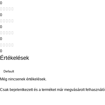
0
0
0
0
0
Értékelések
Még nincsenek értékelések.
Csak bejelentkezett és a terméket már megvásárolt felhasználó