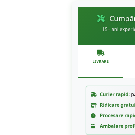
Cumpără
15+ ani experi
LIVRARE
Curier rapid:
pâ
Ridicare gratu
Procesare rapi
Ambalare prof