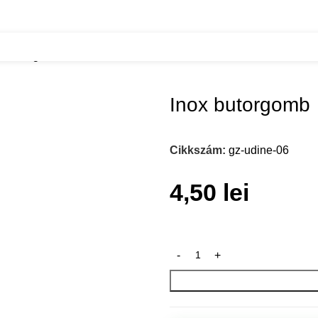
x butorgomb
Inox butorgomb
Cikkszám:
gz-udine-06
4,50
lei