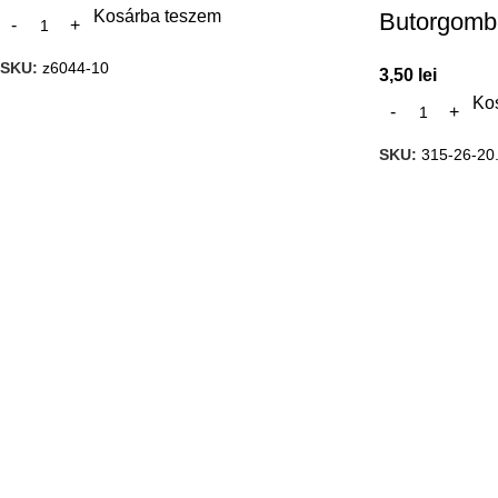
Kosárba teszem
Butorgomb
SKU:
z6044-10
3,50
lei
Ko
SKU:
315-26-20