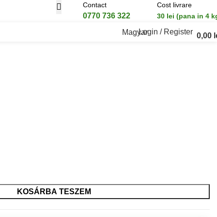
Contact
Cost livrare
0770 736 322
30 lei (pana in 4 k
Login / Register
Magyar
0,00
l
KOSÁRBA TESZEM