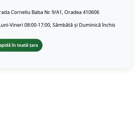
rada Corneliu Baba Nr. 9/A1, Oradea 410606
Luni-Vineri 08:00-17:00, Sâmbătă și Duminică închis
apidă în toată țara