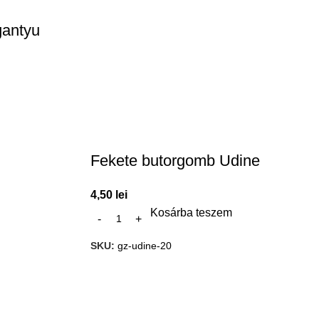
gantyu
Fekete butorgomb Udine
4,50
lei
Kosárba teszem
SKU:
gz-udine-20