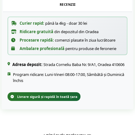
RECENZII
Curier rapid:
până la 4kg - doar 30 lei
Ridicare gratuită
din depozitul din Oradea
Procesare rapidă:
comenzi plasate în ziua lucrătoare
Ambalare profesională
pentru produse de feronerie
Adresa depozit:
Strada Corneliu Baba Nr. 9/A1, Oradea 410606
Program ridicare: Luni-Vineri 08:00-17:00, Sâmbătă și Duminică
închis
Livrare sigură și rapidă în toată țara