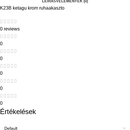
LEÍRÁS
VÉLEMÉNYEK (0)
K23B ketagu krom ruhaakaszto
0 reviews
0
0
0
0
0
Értékelések