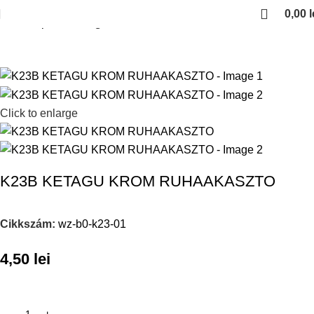
0,00
l
Kezdőlap
Cuiere agatatoare
Click to enlarge
K23B KETAGU KROM RUHAAKASZTO
Cikkszám:
wz-b0-k23-01
4,50
lei