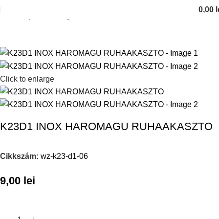
0,00
l
Kezdőlap
Cuiere agatatoare
Click to enlarge
K23D1 INOX HAROMAGU RUHAAKASZTO
Cikkszám:
wz-k23-d1-06
9,00
lei