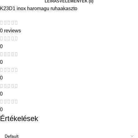
LEÍRÁS
VÉLEMÉNYEK (0)
K23D1 inox haromagu ruhaakaszto
0 reviews
0
0
0
0
0
Értékelések