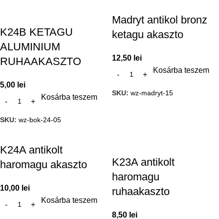
Madryt antikol bronz
K24B KETAGU
ketagu akaszto
ALUMINIUM
12,50
lei
RUHAAKASZTO
Kosárba teszem
5,00
lei
SKU:
wz-madryt-15
Kosárba teszem
SKU:
wz-bok-24-05
K24A antikolt
K23A antikolt
haromagu akaszto
haromagu
10,00
lei
ruhaakaszto
Kosárba teszem
8,50
lei