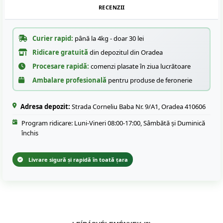
RECENZII
Curier rapid:
până la 4kg - doar 30 lei
Ridicare gratuită
din depozitul din Oradea
Procesare rapidă:
comenzi plasate în ziua lucrătoare
Ambalare profesională
pentru produse de feronerie
Adresa depozit:
Strada Corneliu Baba Nr. 9/A1, Oradea 410606
Program ridicare: Luni-Vineri 08:00-17:00, Sâmbătă și Duminică
închis
Livrare sigură și rapidă în toată țara