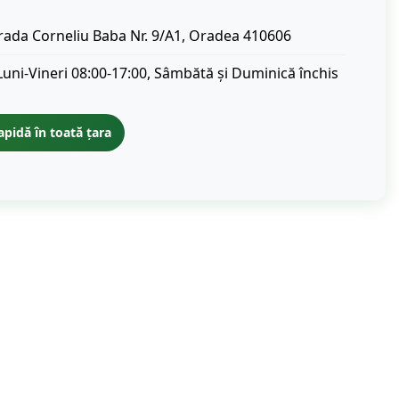
rada Corneliu Baba Nr. 9/A1, Oradea 410606
Luni-Vineri 08:00-17:00, Sâmbătă și Duminică închis
apidă în toată țara