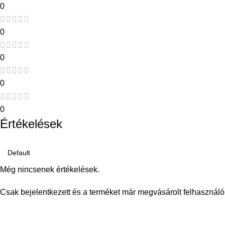
0
0
0
0
0
Értékelések
Még nincsenek értékelések.
Csak bejelentkezett és a terméket már megvásárolt felhasználó