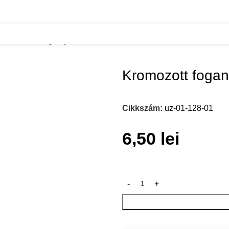
k
Kromozott fogantyu UZ-01 128mm
Kromozott foga
Cikkszám:
uz-01-128-01
6,50
lei