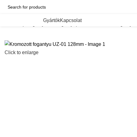
ategorii de Produse
Gyártók
Kapcsolat
Kezdőlap
Fogantyuk es fogantyuprofilok
Kromozott fogantyu
Click to enlarge