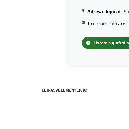
Adresa depozit:
St
Program ridicare: 
Livrare sigură și r
LEÍRÁS
VÉLEMÉNYEK (0)