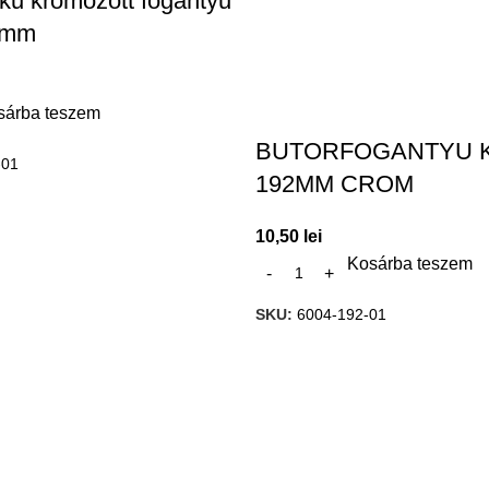
ku kromozott fogantyu
4mm
sárba teszem
BUTORFOGANTYU 
-01
192MM CROM
10,50
lei
Kosárba teszem
SKU:
6004-192-01