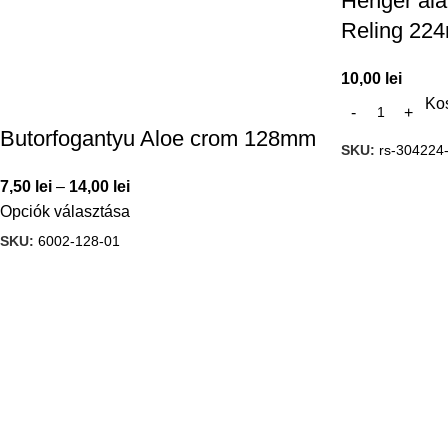
Henger ala
Reling 22
10,00
lei
Ko
Butorfogantyu Aloe crom 128mm
SKU:
rs-304224
7,50
lei
–
14,00
lei
Opciók választása
SKU:
6002-128-01