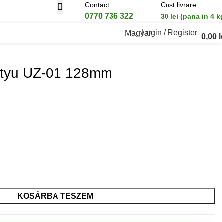
Contact
Cost livrare
0770 736 322
30 lei (pana in 4 k
Login / Register
Magyar
0,00
l
ntyu UZ-01 128mm
KOSÁRBA TESZEM