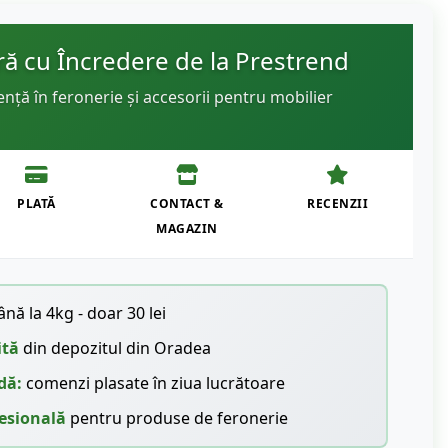
 cu Încredere de la Prestrend
ență în feronerie și accesorii pentru mobilier
PLATĂ
CONTACT &
RECENZII
MAGAZIN
nă la 4kg - doar 30 lei
ită
din depozitul din Oradea
dă:
comenzi plasate în ziua lucrătoare
esională
pentru produse de feronerie