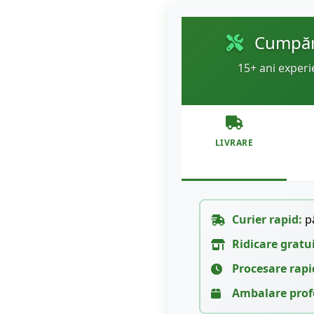
Cumpără
15+ ani experi
LIVRARE
Curier rapid:
pâ
Ridicare gratu
Procesare rapi
Ambalare prof