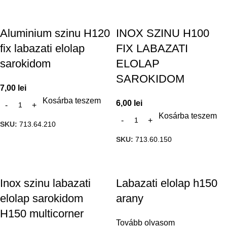
Aluminium szinu H120
INOX SZINU H100
fix labazati elolap
FIX LABAZATI
sarokidom
ELOLAP
SAROKIDOM
7,00
lei
Kosárba teszem
6,00
lei
Kosárba teszem
SKU:
713.64.210
SKU:
713.60.150
Inox szinu labazati
Labazati elolap h150
elolap sarokidom
arany
H150 multicorner
Tovább olvasom