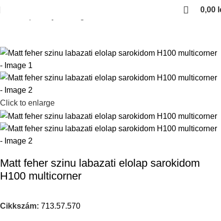
0,00
l
Kezdőlap
Konyhai kiegeszitok
Click to enlarge
Matt feher szinu labazati elolap sarokidom
H100 multicorner
Cikkszám:
713.57.570