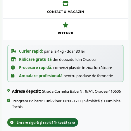
CONTACT & MAGAZIN
RECENZII
Curier rapid:
până la 4kg - doar 30 lei
Ridicare gratuită
din depozitul din Oradea
Procesare rapidă:
comenzi plasate în ziua lucrătoare
Ambalare profesională
pentru produse de feronerie
Adresa depozit:
Strada Corneliu Baba Nr. 9/A1, Oradea 410606
Program ridicare: Luni-Vineri 08:00-17:00, Sâmbătă și Duminică
închis
Livrare sigură și rapidă în toată țara