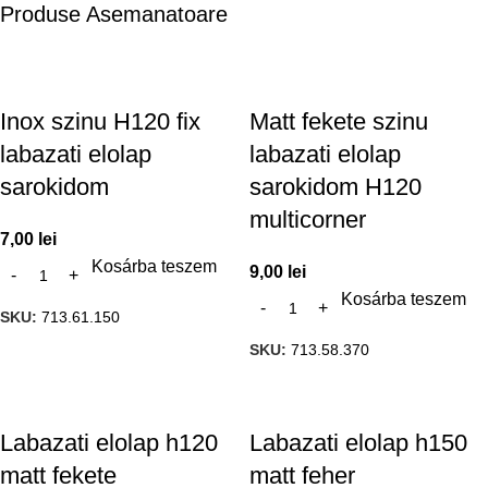
Produse Asemanatoare
Inox szinu H120 fix
Matt fekete szinu
labazati elolap
labazati elolap
sarokidom
sarokidom H120
multicorner
7,00
lei
Kosárba teszem
9,00
lei
Kosárba teszem
SKU:
713.61.150
SKU:
713.58.370
Labazati elolap h120
Labazati elolap h150
matt fekete
matt feher