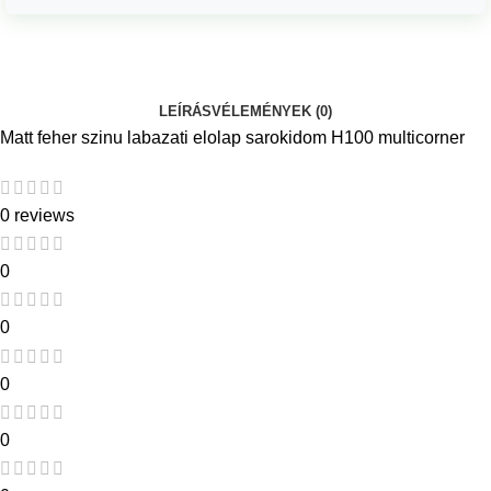
LEÍRÁS
VÉLEMÉNYEK (0)
Matt feher szinu labazati elolap sarokidom H100 multicorner
0 reviews
0
0
0
0