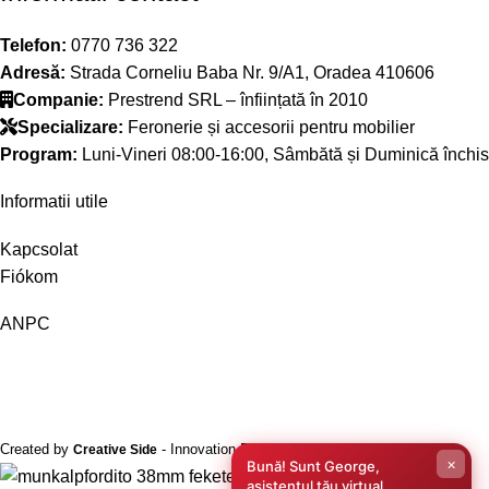
Telefon:
0770 736 322
Adresă:
Strada Corneliu Baba Nr. 9/A1, Oradea 410606
Companie:
Prestrend SRL – înființată în 2010
Specializare:
Feronerie și accesorii pentru mobilier
Program:
Luni-Vineri 08:00-16:00, Sâmbătă și Duminică închis
Informatii utile
Kapcsolat
Fiókom
ANPC
Created by
- Innovation Performance
Creative Side
×
Bună! Sunt George,
asistentul tău virtual.