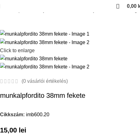
0,00
l
Kezdőlap
munkalapfordito 600 munkalaphoz 38mm vastag
Click to enlarge
(
0
vásárlói értékelés)
munkalpfordito 38mm fekete
Cikkszám:
imb600.20
15,00
lei