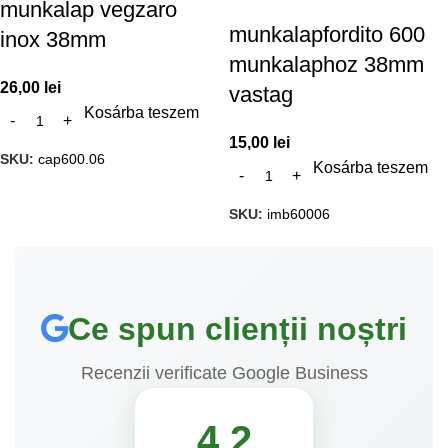
munkalap vegzaro
munkalapfordito 600
inox 38mm
munkalaphoz 38mm
26,00
lei
vastag
Kosárba teszem
15,00
lei
SKU:
cap600.06
Kosárba teszem
SKU:
imb60006
Ce spun clienții noștri
Recenzii verificate Google Business
4.2