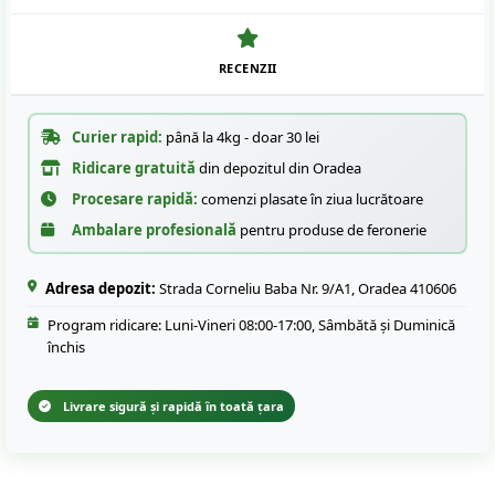
RECENZII
Curier rapid:
până la 4kg - doar 30 lei
Ridicare gratuită
din depozitul din Oradea
Procesare rapidă:
comenzi plasate în ziua lucrătoare
Ambalare profesională
pentru produse de feronerie
Adresa depozit:
Strada Corneliu Baba Nr. 9/A1, Oradea 410606
Program ridicare: Luni-Vineri 08:00-17:00, Sâmbătă și Duminică
închis
Livrare sigură și rapidă în toată țara