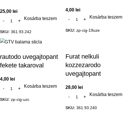
4,00
lei
25,00
lei
Kosárba teszem
Kosárba teszem
SKU:
zp-cig-19uze
SKU:
361.93.242
Furat nelkuli
rautodo uvegajtopant
kozzezarodo
fekete takaroval
uvegajtopant
4,00
lei
Kosárba teszem
28,00
lei
Kosárba teszem
SKU:
zp-cig-uzc
SKU:
361.93.240