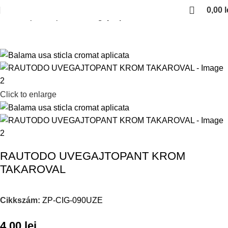
0,00
l
Kezdőlap
Bútorpántok
Uvegajto pantok
Click to enlarge
RAUTODO UVEGAJTOPANT KROM
TAKAROVAL
Cikkszám:
ZP-CIG-090UZE
4,00
lei