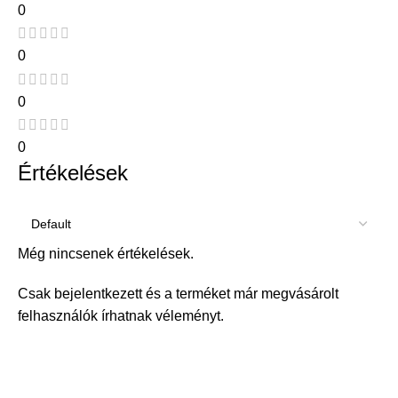
0
0
0
0
Értékelések
Még nincsenek értékelések.
Csak bejelentkezett és a terméket már megvásárolt
felhasználók írhatnak véleményt.