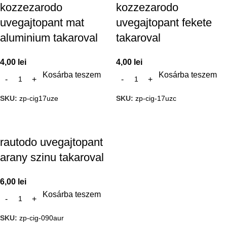
kozzezarodo
kozzezarodo
uvegajtopant mat
uvegajtopant fekete
aluminium takaroval
takaroval
4,00
lei
4,00
lei
Kosárba teszem
Kosárba teszem
SKU:
zp-cig17uze
SKU:
zp-cig-17uzc
rautodo uvegajtopant
arany szinu takaroval
6,00
lei
Kosárba teszem
SKU:
zp-cig-090aur