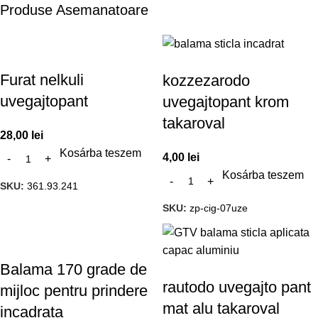
Produse Asemanatoare
Furat nelkuli
kozzezarodo
uvegajtopant
uvegajtopant krom
takaroval
28,00
lei
Kosárba teszem
4,00
lei
Kosárba teszem
SKU:
361.93.241
SKU:
zp-cig-07uze
Balama 170 grade de
rautodo uvegajto pant
mijloc pentru prindere
mat alu takaroval
incadrata