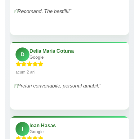
"Recomand. The best!!!!!"
Delia Maria Cotuna
D
Google
acum 2 ani
"Preturi convenabile, personal amabil."
Ioan Hasas
I
Google