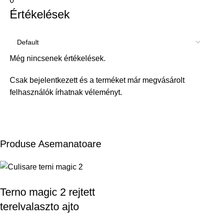
0
Értékelések
Még nincsenek értékelések.
Csak bejelentkezett és a terméket már megvásárolt
felhasználók írhatnak véleményt.
Produse Asemanatoare
Terno magic 2 rejtett
terelvalaszto ajto