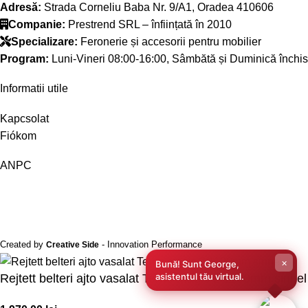
Adresă:
Strada Corneliu Baba Nr. 9/A1, Oradea 410606
Companie:
Prestrend SRL – înființată în 2010
Specializare:
Feronerie și accesorii pentru mobilier
Program:
Luni-Vineri 08:00-16:00, Sâmbătă și Duminică închis
Informatii utile
Kapcsolat
Fiókom
ANPC
Created by
- Innovation Performance
Creative Side
×
Bună! Sunt George,
asistentul tău virtual.
Rejtett belteri ajto vasalat Terno magic 2 1100mm sinnel