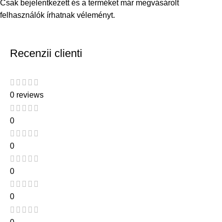
Csak bejelentkezett és a terméket már megvásárolt
felhasználók írhatnak véleményt.
Recenzii clienti
0 reviews
0
0
0
0