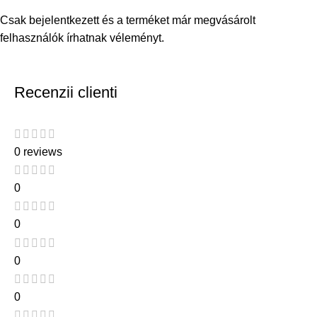
Csak bejelentkezett és a terméket már megvásárolt
felhasználók írhatnak véleményt.
Recenzii clienti
0 reviews
0
0
0
0