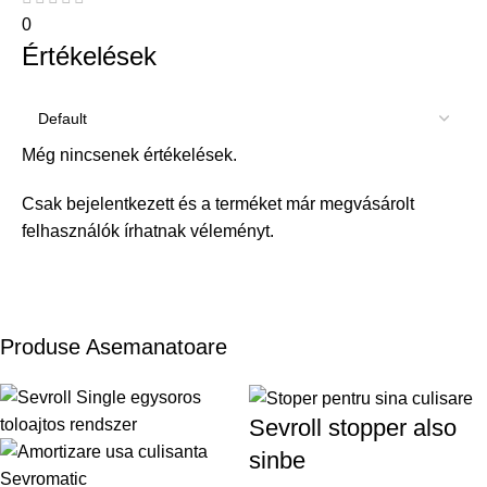
0
Értékelések
Még nincsenek értékelések.
Csak bejelentkezett és a terméket már megvásárolt
felhasználók írhatnak véleményt.
Produse Asemanatoare
Sevroll stopper also
sinbe