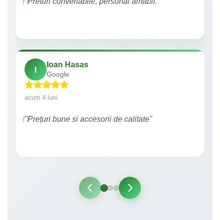
"Preturi convenabile, personal amabil."
Ioan Hasas
I
Google
acum 4 luni
"Prețuri bune si accesorii de calitate"