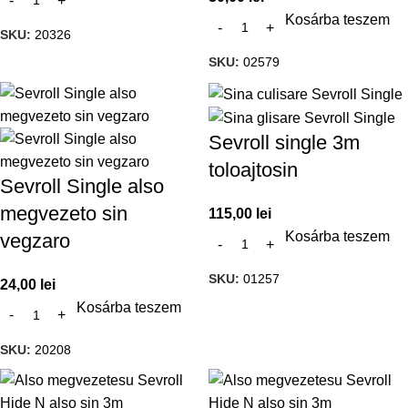
Kosárba teszem
SKU:
20326
SKU:
02579
Sevroll single 3m
toloajtosin
Sevroll Single also
megvezeto sin
115,00
lei
Kosárba teszem
vegzaro
SKU:
01257
24,00
lei
Kosárba teszem
SKU:
20208