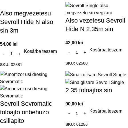
Also megvezetesu
Also vezetesu Sevroll
Sevroll Hide N also
Hide N 2.35m sin
sin 3m
42,00
lei
54,00
lei
Kosárba teszem
Kosárba teszem
SKU:
02580
SKU:
02581
2.35 toloajtos sin
Sevroll Sevromatic
90,00
lei
Kosárba teszem
toloajto onbehuzo
csillapito
SKU:
01256