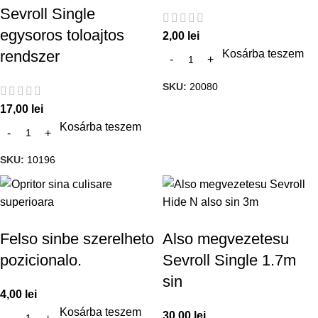
Sevroll Single
egysoros toloajtos
2,00
lei
Kosárba teszem
rendszer
SKU:
20080
17,00
lei
Kosárba teszem
SKU:
10196
Felso sinbe szerelheto
Also megvezetesu
pozicionalo.
Sevroll Single 1.7m
sin
4,00
lei
Kosárba teszem
30,00
lei