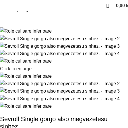
0,00
l
Kezdőlap
Fogas
Sevroll Gemini
Click to enlarge
Sevroll Single gorgo also megvezetesu
sinhez.