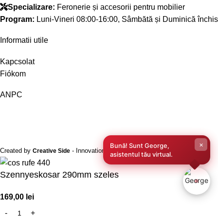
Specializare:
Feronerie și accesorii pentru mobilier
Program:
Luni-Vineri 08:00-16:00, Sâmbătă și Duminică închis
Informatii utile
Kapcsolat
Fiókom
ANPC
×
Bună! Sunt George,
Created by
- Innovation Performance
Creative Side
asistentul tău virtual.
Szennyeskosar 290mm szeles
169,00
lei