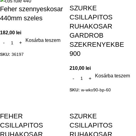
SZURKE
Feher szennyeskosar
CSILLAPITOS
440mm szeles
RUHAKOSAR
182,00
lei
GARDROB
Kosárba teszem
SZEKRENYEKBE
900
SKU:
36197
210,00
lei
Kosárba teszem
SKU:
w-wko90-bp-60
FEHER
SZURKE
CSILLAPITOS
CSILLAPITOS
RUHAKOSAR
RUHAKOSAR