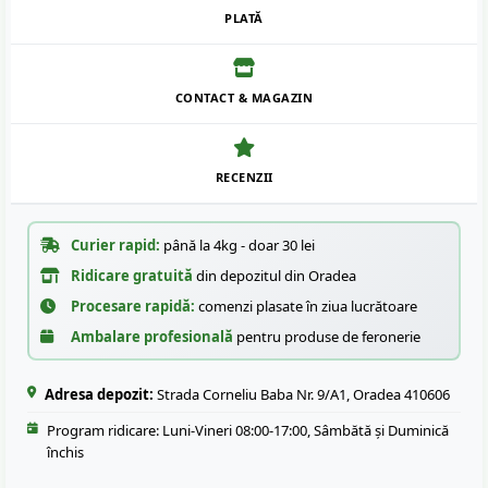
PLATĂ
CONTACT & MAGAZIN
RECENZII
Curier rapid:
până la 4kg - doar 30 lei
Ridicare gratuită
din depozitul din Oradea
Procesare rapidă:
comenzi plasate în ziua lucrătoare
Ambalare profesională
pentru produse de feronerie
Adresa depozit:
Strada Corneliu Baba Nr. 9/A1, Oradea 410606
Program ridicare: Luni-Vineri 08:00-17:00, Sâmbătă și Duminică
închis