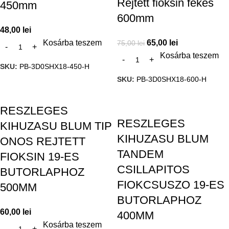
Rejtett fioksin fekes
450mm
600mm
48,00
lei
Kosárba teszem
65,00
lei
75,00
lei
Kosárba teszem
SKU:
PB-3D0SHX18-450-H
SKU:
PB-3D0SHX18-600-H
RESZLEGES
RESZLEGES
KIHUZASU BLUM TIP
KIHUZASU BLUM
ONOS REJTETT
TANDEM
FIOKSIN 19-ES
CSILLAPITOS
BUTORLAPHOZ
FIOKCSUSZO 19-ES
500MM
BUTORLAPHOZ
60,00
lei
400MM
Kosárba teszem