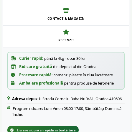
CONTACT & MAGAZIN
RECENZII
Curier rapid:
până la 4kg - doar 30 lei
Ridicare gratuită
din depozitul din Oradea
Procesare rapidă:
comenzi plasate în ziua lucrătoare
Ambalare profesională
pentru produse de feronerie
Adresa depozit:
Strada Corneliu Baba Nr. 9/A1, Oradea 410606
Program ridicare: Luni-Vineri 08:00-17:00, Sâmbătă și Duminică
închis
Livrare sigură și rapidă în toată țara