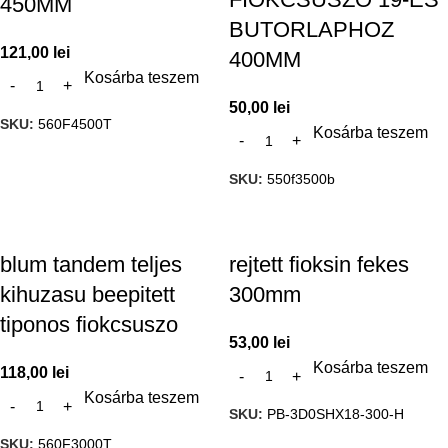
450MM
BUTORLAPHOZ
121,00
lei
400MM
Kosárba teszem
50,00
lei
SKU:
560F4500T
Kosárba teszem
SKU:
550f3500b
blum tandem teljes
rejtett fioksin fekes
kihuzasu beepitett
300mm
tiponos fiokcsuszo
53,00
lei
Kosárba teszem
118,00
lei
Kosárba teszem
SKU:
PB-3D0SHX18-300-H
SKU:
560F3000T