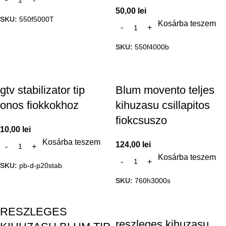
50,00
lei
SKU:
550f5000T
Kosárba teszem
SKU:
550f4000b
gtv stabilizator tip
Blum movento teljes
onos fiokkokhoz
kihuzasu csillapitos
fiokcsuszo
10,00
lei
Kosárba teszem
124,00
lei
Kosárba teszem
SKU:
pb-d-p20stab
SKU:
760h3000s
RESZLEGES
reszleges kihuzasu