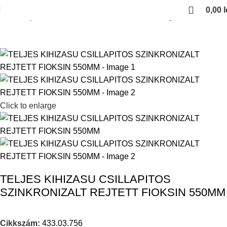
0,00
l
Kezdőlap
Fiokcsuszok es femoldalas fiokok
Rejtett fioksinek
Click to enlarge
TELJES KIHIZASU CSILLAPITOS
SZINKRONIZALT REJTETT FIOKSIN 550MM
Cikkszám:
433.03.756