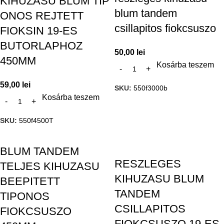
KIHUZASU BLUM TIP
blum tandem
ONOS REJTETT
csillapitos fiokcsuszo
FIOKSIN 19-ES
BUTORLAPHOZ
50,00
lei
450MM
Kosárba teszem
59,00
lei
SKU:
550f3000b
Kosárba teszem
SKU:
550f4500T
BLUM TANDEM
RESZLEGES
TELJES KIHUZASU
KIHUZASU BLUM
BEEPITETT
TANDEM
TIPONOS
CSILLAPITOS
FIOKCSUSZO
FIOKCSUSZO 19-ES