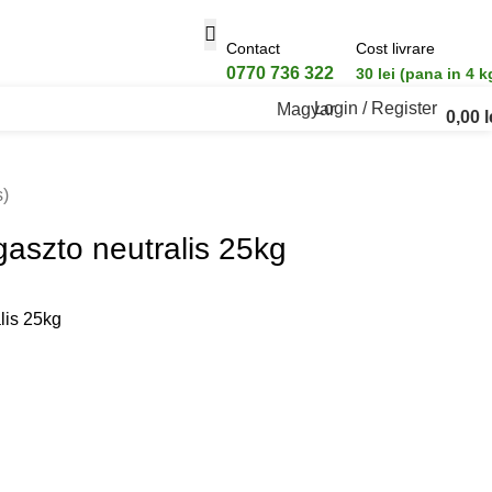
Contact
Cost livrare
0770 736 322
30 lei (pana in 4 k
Login / Register
Magyar
0,00
l
s)
aszto neutralis 25kg
lis 25kg