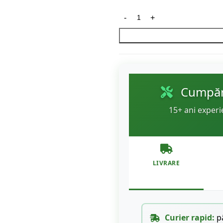
Cumpără
15+ ani experi
LIVRARE
Curier rapid:
pâ