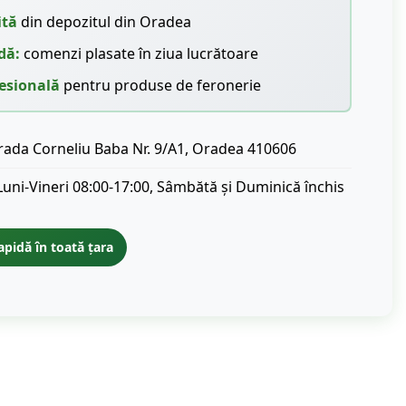
ită
din depozitul din Oradea
dă:
comenzi plasate în ziua lucrătoare
esională
pentru produse de feronerie
rada Corneliu Baba Nr. 9/A1, Oradea 410606
Luni-Vineri 08:00-17:00, Sâmbătă și Duminică închis
apidă în toată țara