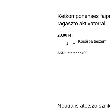
Ketkomponenses faipa
ragaszto aktivatorral
23,00
lei
Kosárba teszem
SKU:
interbond400
Neutralis atetszo szili