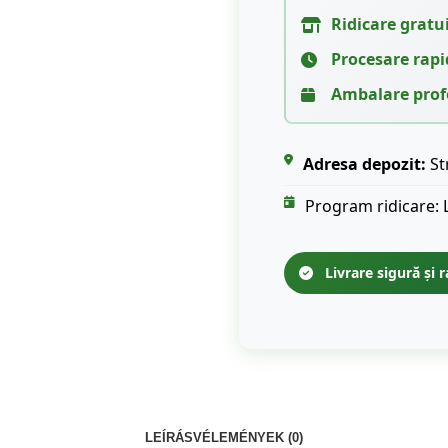
Ridicare gratu
Procesare rapi
Ambalare prof
Adresa depozit:
St
Program ridicare: 
Livrare sigură și r
LEÍRÁS
VÉLEMÉNYEK (0)