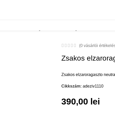
natur
Zsakos elzaroragaszto neutralis 25kg
(
0
vásárlói értékelé
Zsakos elzarorag
Zsakos elzaroragaszto neutra
Cikkszám:
adeziv1110
390,00
lei