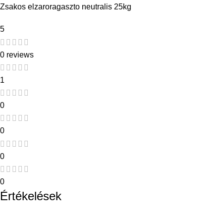
Zsakos elzaroragaszto neutralis 25kg
5
0 reviews
1
0
0
0
0
Értékelések