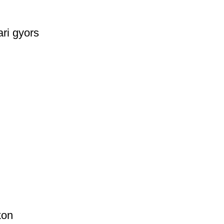
ri gyors
kon