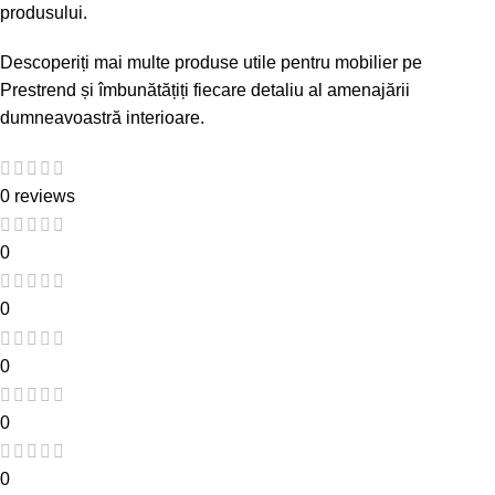
produsului.
Descoperiți mai multe produse utile pentru mobilier pe
Prestrend
și îmbunătățiți fiecare detaliu al amenajării
dumneavoastră interioare.
0 reviews
0
0
0
0
0