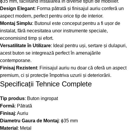
ϕ35 mm, facilitând instalarea în diverse tipuri de mobilier.
Design Elegant
: Forma pătrată și finisajul auriu conferă un
aspect modern, perfect pentru orice tip de interior.
Montaj Simplu
: Butonul este conceput pentru a fi ușor de
instalat, fără necesitatea unor instrumente speciale,
economisind timp și efort.
Versatilitate în Utilizare
: Ideal pentru uși, sertare și dulapuri,
acest buton se integrează perfect în amenajările
contemporane.
Finisaj Rezistent
: Finisajul auriu nu doar că oferă un aspect
premium, ci și protecție împotriva uzurii și deteriorării.
Specificații Tehnice Complete
Tip produs
: Buton ingropat
Formă
: Pătrată
Finisaj
: Auriu
Diametru Gaura de Montaj
: ϕ35 mm
Material
: Metal