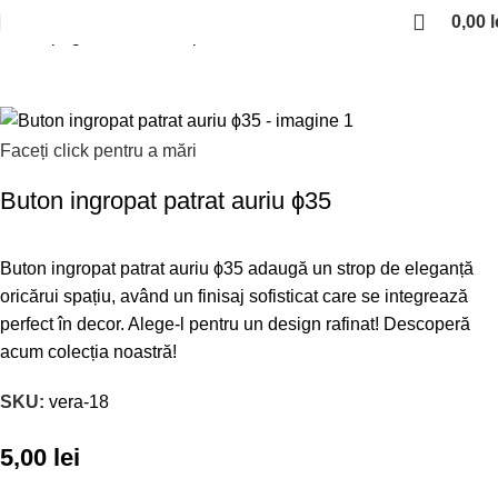
0,00
l
Prima pagină
Manere si profile
Manere aurii
Faceți click pentru a mări
Buton ingropat patrat auriu ϕ35
Buton ingropat patrat auriu ϕ35 adaugă un strop de eleganță
oricărui spațiu, având un finisaj sofisticat care se integrează
perfect în decor. Alege-l pentru un design rafinat! Descoperă
acum colecția noastră!
SKU:
vera-18
5,00
lei