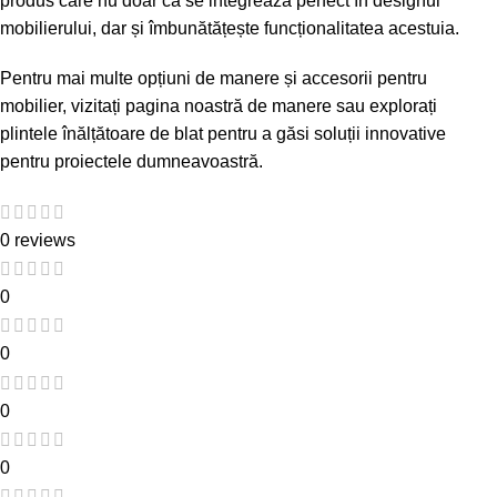
produs care nu doar că se integrează perfect în designul
mobilierului, dar și îmbunătățește funcționalitatea acestuia.
Pentru mai multe opțiuni de manere și accesorii pentru
mobilier, vizitați
pagina noastră de manere
sau explorați
plintele înălțătoare de blat
pentru a găsi soluții innovative
pentru proiectele dumneavoastră.
0 reviews
0
0
0
0