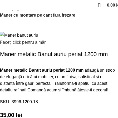
0,00
l
Prima pagină
Manere si profile
Maner cu montare pe cant fara frezare
Faceți click pentru a mări
Maner metalic Banut auriu periat 1200 mm
Maner metalic Banut auriu periat 1200 mm
adaugă un strop
de eleganță oricărui mobilier, cu un finisaj sofisticat și o
distanță între găuri perfectă. Transformă-ți spațiul cu acest
detaliu rafinat! Comandă acum și îmbunătățește-ți decorul!
SKU:
3996-1200-18
35,00
lei