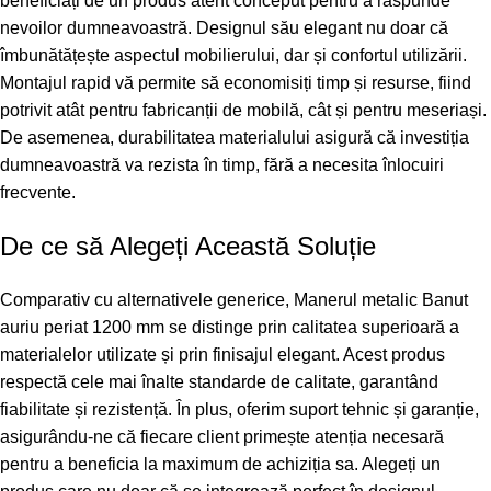
beneficiați de un produs atent conceput pentru a răspunde
nevoilor dumneavoastră. Designul său elegant nu doar că
îmbunătățește aspectul mobilierului, dar și confortul utilizării.
Montajul rapid vă permite să economisiți timp și resurse, fiind
potrivit atât pentru fabricanții de mobilă, cât și pentru meseriași.
De asemenea, durabilitatea materialului asigură că investiția
dumneavoastră va rezista în timp, fără a necesita înlocuiri
frecvente.
De ce să Alegeți Această Soluție
Comparativ cu alternativele generice, Manerul metalic Banut
auriu periat 1200 mm se distinge prin calitatea superioară a
materialelor utilizate și prin finisajul elegant. Acest produs
respectă cele mai înalte standarde de calitate, garantând
fiabilitate și rezistență. În plus, oferim suport tehnic și garanție,
asigurându-ne că fiecare client primește atenția necesară
pentru a beneficia la maximum de achiziția sa. Alegeți un