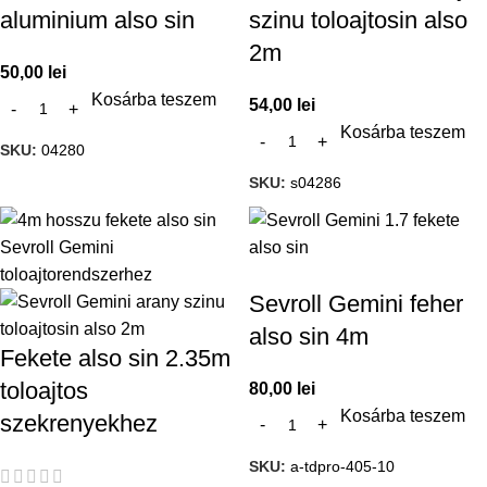
aluminium also sin
szinu toloajtosin also
2m
50,00
lei
Kosárba teszem
54,00
lei
Kosárba teszem
SKU:
04280
SKU:
s04286
Sevroll Gemini feher
also sin 4m
Fekete also sin 2.35m
toloajtos
80,00
lei
Kosárba teszem
szekrenyekhez
SKU:
a-tdpro-405-10