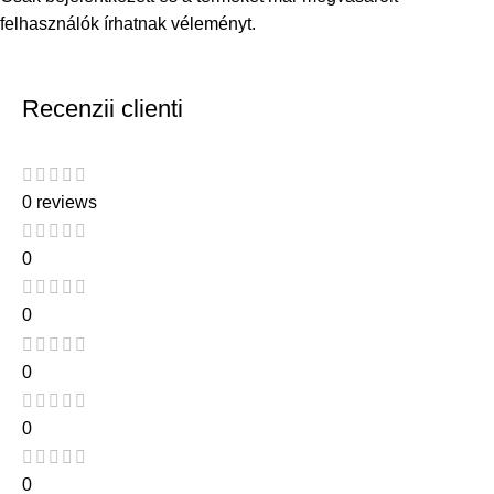
felhasználók írhatnak véleményt.
Recenzii clienti
0 reviews
0
0
0
0
0