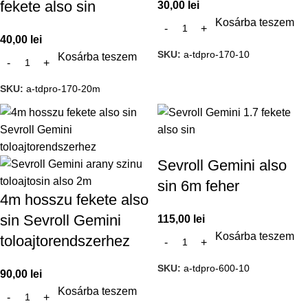
fekete also sin
30,00
lei
Kosárba teszem
40,00
lei
SKU:
a-tdpro-170-10
Kosárba teszem
SKU:
a-tdpro-170-20m
Sevroll Gemini also
sin 6m feher
4m hosszu fekete also
sin Sevroll Gemini
115,00
lei
Kosárba teszem
toloajtorendszerhez
SKU:
a-tdpro-600-10
90,00
lei
Kosárba teszem