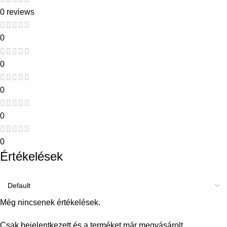
0 reviews
0
0
0
0
0
Értékelések
Még nincsenek értékelések.
Csak bejelentkezett és a terméket már megvásárolt