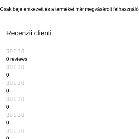
Csak bejelentkezett és a terméket már megvásárolt felhasználó
Recenzii clienti
0 reviews
0
0
0
0
0