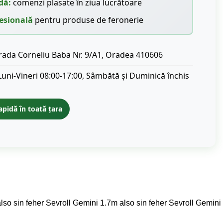
dă:
comenzi plasate în ziua lucrătoare
esională
pentru produse de feronerie
rada Corneliu Baba Nr. 9/A1, Oradea 410606
Luni-Vineri 08:00-17:00, Sâmbătă și Duminică închis
apidă în toată țara
lso sin feher Sevroll Gemini 1.7m also sin feher Sevroll Gemini