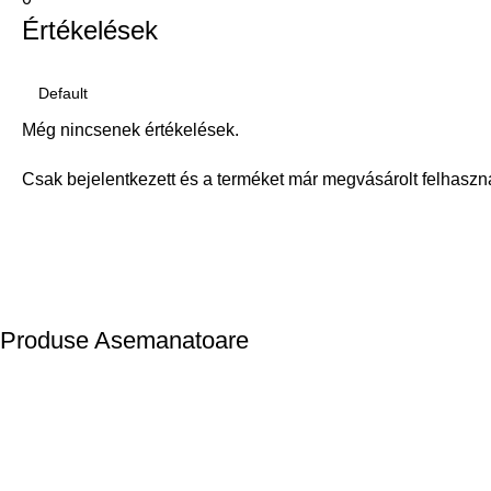
Értékelések
Még nincsenek értékelések.
Csak bejelentkezett és a terméket már megvásárolt felhaszn
Produse Asemanatoare