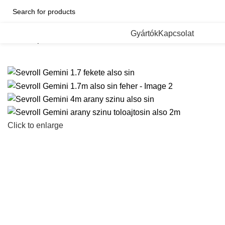
Categorii de Produse
Gyártók
Kapcsolat
Kezdőlap
Sevroll Gemini 2.35m aluminium also sin
Sevroll G
Click to enlarge