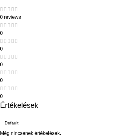
0 reviews
0
0
0
0
0
Értékelések
Még nincsenek értékelések.