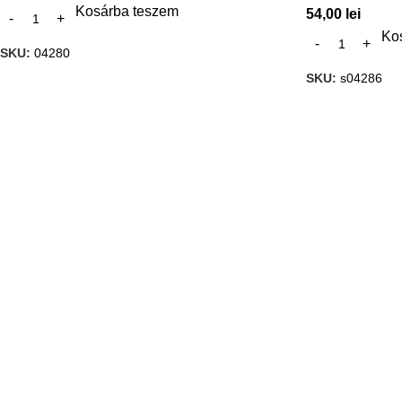
Kosárba teszem
54,00
lei
Ko
SKU:
04280
SKU:
s04286