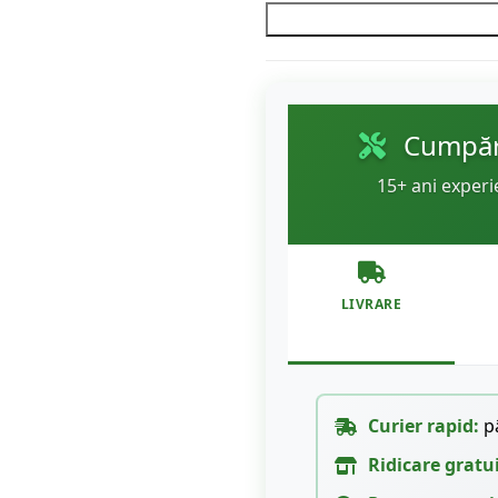
Cumpără
15+ ani experi
LIVRARE
Curier rapid:
pâ
Ridicare gratu