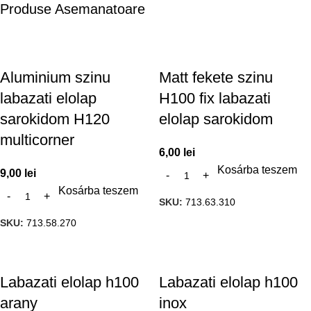
Produse Asemanatoare
Aluminium szinu
Matt fekete szinu
labazati elolap
H100 fix labazati
sarokidom H120
elolap sarokidom
multicorner
6,00
lei
Kosárba teszem
9,00
lei
Kosárba teszem
SKU:
713.63.310
SKU:
713.58.270
Labazati elolap h100
Labazati elolap h100
arany
inox