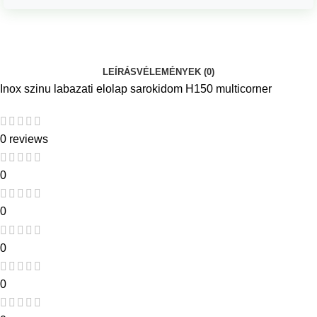
LEÍRÁS
VÉLEMÉNYEK (0)
Inox szinu labazati elolap sarokidom H150 multicorner
0 reviews
0
0
0
0