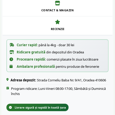
CONTACT & MAGAZIN
RECENZII
Curier rapid:
până la 4kg - doar 30 lei
Ridicare gratuită
din depozitul din Oradea
Procesare rapidă:
comenzi plasate în ziua lucrătoare
Ambalare profesională
pentru produse de feronerie
Adresa depozit:
Strada Corneliu Baba Nr. 9/A1, Oradea 410606
Program ridicare: Luni-Vineri 08:00-17:00, Sâmbătă și Duminică
închis
Livrare sigură și rapidă în toată țara