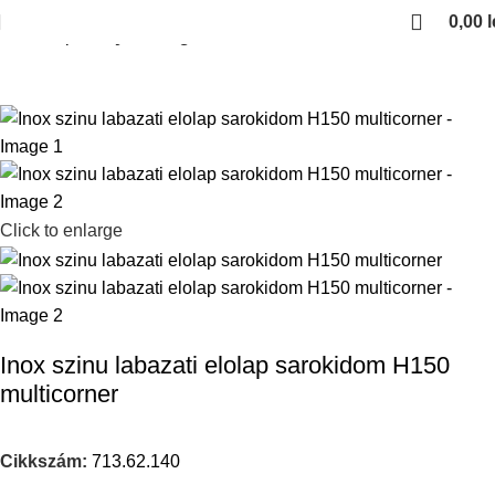
0,00
l
Kezdőlap
Konyhai kiegeszitok
Click to enlarge
Inox szinu labazati elolap sarokidom H150
multicorner
Cikkszám:
713.62.140