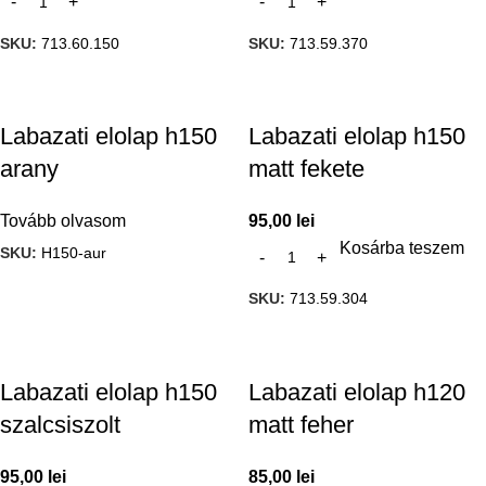
SKU:
713.60.150
SKU:
713.59.370
Labazati elolap h150
Labazati elolap h150
arany
matt fekete
Tovább olvasom
95,00
lei
Kosárba teszem
SKU:
H150-aur
SKU:
713.59.304
Labazati elolap h150
Labazati elolap h120
szalcsiszolt
matt feher
95,00
lei
85,00
lei