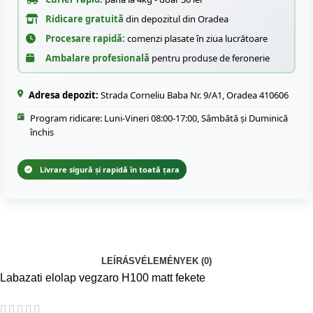
Ridicare gratuită
din depozitul din Oradea
Procesare rapidă:
comenzi plasate în ziua lucrătoare
Ambalare profesională
pentru produse de feronerie
Adresa depozit:
Strada Corneliu Baba Nr. 9/A1, Oradea 410606
Program ridicare: Luni-Vineri 08:00-17:00, Sâmbătă și Duminică
închis
Livrare sigură și rapidă în toată țara
LEÍRÁS
VÉLEMÉNYEK (0)
Labazati elolap vegzaro H100 matt fekete