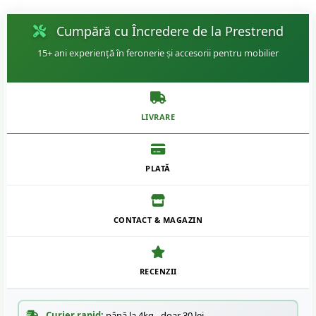
Cumpără cu Încredere de la Prestrend
15+ ani experiență în feronerie și accesorii pentru mobilier
LIVRARE
PLATĂ
CONTACT & MAGAZIN
RECENZII
Curier rapid:
până la 4kg - doar 30 lei