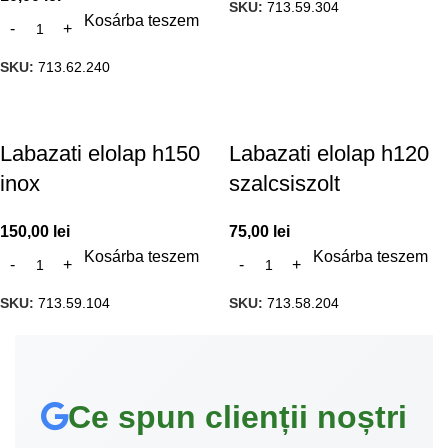
SKU:
713.59.304
Kosárba teszem
SKU:
713.62.240
Labazati elolap h150
Labazati elolap h120
inox
szalcsiszolt
150,00
lei
75,00
lei
Kosárba teszem
Kosárba teszem
SKU:
713.59.104
SKU:
713.58.204
Ce spun clienții noștri