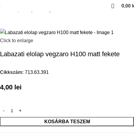
0,00
l
Kezdőlap
Konyhai kiegeszitok
Click to enlarge
Labazati elolap vegzaro H100 matt fekete
Cikkszám:
713.63.391
4,00
lei
KOSÁRBA TESZEM