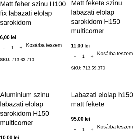
Matt fekete szinu
Matt feher szinu H100
labazati elolap
fix labazati elolap
sarokidom H150
sarokidom
multicorner
6,00
lei
Kosárba teszem
11,00
lei
Kosárba teszem
SKU:
713.63.710
SKU:
713.59.370
Aluminium szinu
Labazati elolap h150
labazati elolap
matt fekete
sarokidom H150
95,00
lei
multicorner
Kosárba teszem
10,00
lei