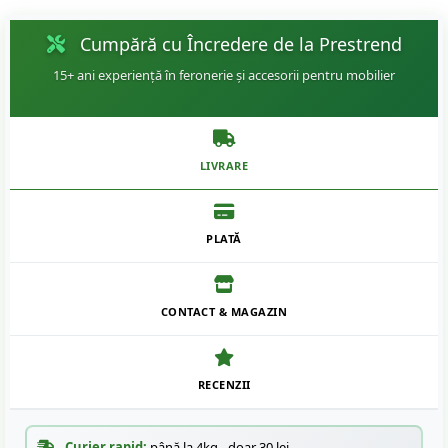
Cumpără cu Încredere de la Prestrend
15+ ani experiență în feronerie și accesorii pentru mobilier
LIVRARE
PLATĂ
CONTACT & MAGAZIN
RECENZII
Curier rapid:
până la 4kg - doar 30 lei