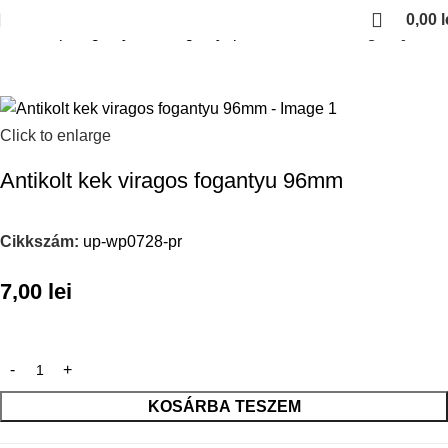
0,00
l
Kezdőlap
Fogantyuk es fogantyuprofilok
Antikolt fogantyuk
Click to enlarge
Antikolt kek viragos fogantyu 96mm
Cikkszám:
up-wp0728-pr
7,00
lei
KOSÁRBA TESZEM