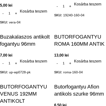
Kosárba teszem
5,00
lei
Kosárba teszem
SKU:
19240-160-04
SKU:
vera-04
Buzakalaszos antikolt
BUTORFOGANTYU
fogantyu 96mm
ROMA 160MM ANTIK
7,00
lei
13,00
lei
Kosárba teszem
Kosárba teszem
SKU:
up-wp0728-pk
SKU:
roma-160-04
BUTORFOGANTYU
Butorfogantyu Afion
VENUS 192MM
antikols szurke 96mm
ANTIKOLT
6,50
lei