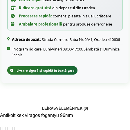
Ridicare gratuită
din depozitul din Oradea
Procesare rapidă:
comenzi plasate în ziua lucrătoare
Ambalare profesională
pentru produse de feronerie
Adresa depozit:
Strada Corneliu Baba Nr. 9/A1, Oradea 410606
Program ridicare: Luni-Vineri 08:00-17:00, Sâmbătă și Duminică
închis
Livrare sigură și rapidă în toată țara
LEÍRÁS
VÉLEMÉNYEK (0)
Antikolt kek viragos fogantyu 96mm