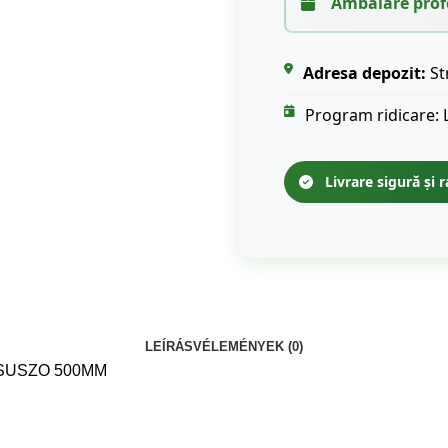
Ambalare prof
Adresa depozit:
St
Program ridicare: 
Livrare sigură și r
LEÍRÁS
VÉLEMÉNYEK (0)
SUSZO 500MM