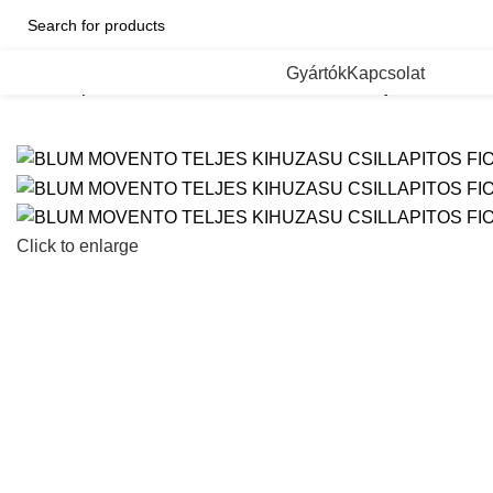
Categorii de Produse
Gyártók
Kapcsolat
Kezdőlap
Fiokcsuszok es femoldalas fiokok
Rejtett fioksinek
Click to enlarge