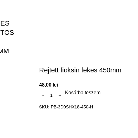
JES
ITOS
0MM
Rejtett fioksin fekes 450mm
48,00
lei
Kosárba teszem
SKU:
PB-3D0SHX18-450-H