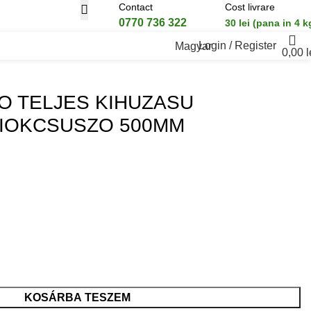
Contact
Cost livrare
0770 736 322
30 lei (pana in 4 k
Login / Register
Magyar
0,00
l
SUSZO 500MM
O TELJES KIHUZASU
FIOKCSUSZO 500MM
KOSÁRBA TESZEM