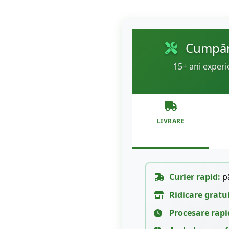
Cumpără
15+ ani experi
LIVRARE
Curier rapid:
pâ
Ridicare gratu
Procesare rapi