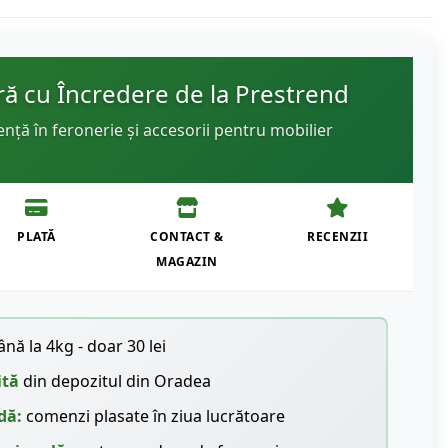
 cu Încredere de la Prestrend
ență în feronerie și accesorii pentru mobilier
PLATĂ
CONTACT &
RECENZII
MAGAZIN
nă la 4kg - doar 30 lei
ită
din depozitul din Oradea
dă:
comenzi plasate în ziua lucrătoare