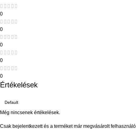
0
0
0
0
0
Értékelések
Még nincsenek értékelések.
Csak bejelentkezett és a terméket már megvásárolt felhasználó