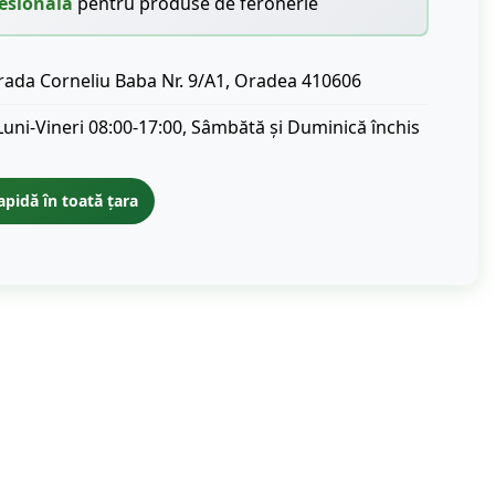
esională
pentru produse de feronerie
rada Corneliu Baba Nr. 9/A1, Oradea 410606
Luni-Vineri 08:00-17:00, Sâmbătă și Duminică închis
apidă în toată țara