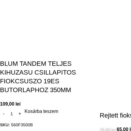
BLUM TANDEM TELJES
KIHUZASU CSILLAPITOS
FIOKCSUSZO 19ES
BUTORLAPHOZ 350MM
109,00
lei
Kosárba teszem
Rejtett fi
SKU:
560F3500B
65,00
75,00
lei