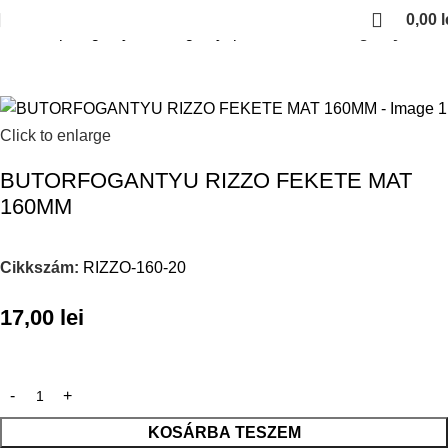
0,00
l
Kezdőlap
Fogantyuk es fogantyuprofilok
Fekete fogantyuk
Click to enlarge
BUTORFOGANTYU RIZZO FEKETE MAT
160MM
Cikkszám:
RIZZO-160-20
17,00
lei
KOSÁRBA TESZEM