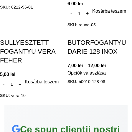
6,00
lei
SKU:
6212-96-01
Kosárba teszem
SKU:
round-05
SULLYESZTETT
BUTORFOGANTYU
FOGANTYU VERA
DARIE 128 INOX
FEHER
7,00
lei
–
12,00
lei
Opciók választása
5,00
lei
SKU:
b0010-128-06
Kosárba teszem
SKU:
vera-10
Ce spun clienții noștri