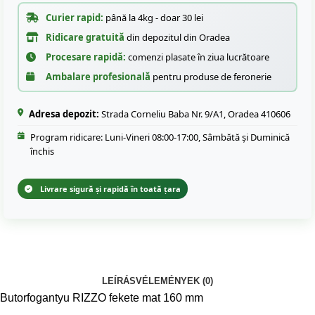
Curier rapid:
până la 4kg - doar 30 lei
Ridicare gratuită
din depozitul din Oradea
Procesare rapidă:
comenzi plasate în ziua lucrătoare
Ambalare profesională
pentru produse de feronerie
Adresa depozit:
Strada Corneliu Baba Nr. 9/A1, Oradea 410606
Program ridicare: Luni-Vineri 08:00-17:00, Sâmbătă și Duminică
închis
Livrare sigură și rapidă în toată țara
LEÍRÁS
VÉLEMÉNYEK (0)
Butorfogantyu RIZZO fekete mat 160 mm