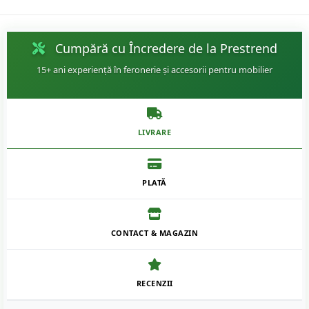
Cumpără cu Încredere de la Prestrend
15+ ani experiență în feronerie și accesorii pentru mobilier
LIVRARE
PLATĂ
CONTACT & MAGAZIN
RECENZII