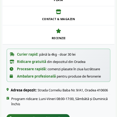
CONTACT & MAGAZIN
RECENZII
Curier rapid:
până la 4kg - doar 30 lei
Ridicare gratuită
din depozitul din Oradea
Procesare rapidă:
comenzi plasate în ziua lucrătoare
Ambalare profesională
pentru produse de feronerie
Adresa depozit:
Strada Corneliu Baba Nr. 9/A1, Oradea 410606
Program ridicare: Luni-Vineri 08:00-17:00, Sâmbătă și Duminică
închis