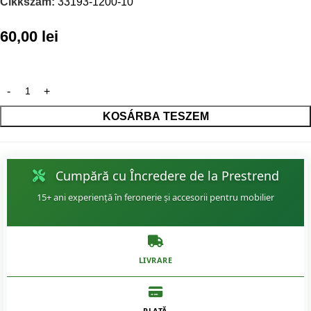
Cikkszám:
33193-1200-10
60,00
lei
KOSÁRBA TESZEM
Cumpără cu Încredere de la Prestrend
15+ ani experiență în feronerie și accesorii pentru mobilier
LIVRARE
PLATĂ