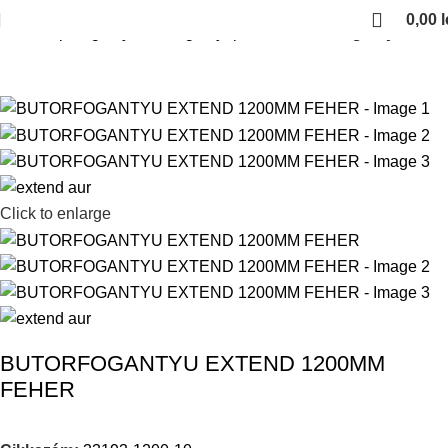
0,00
l
Kezdőlap
Fogantyuk es fogantyuprofilok
Feher fogantyuk
Click to enlarge
BUTORFOGANTYU EXTEND 1200MM
FEHER