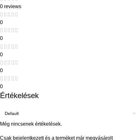
0 reviews
0
0
0
0
0
Értékelések
Még nincsenek értékelések.
Csak bejelentkezett és a terméket már megvásárolt