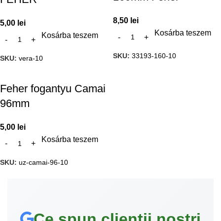
8,50
lei
5,00
lei
Kosárba teszem
Kosárba teszem
SKU:
33193-160-10
SKU:
vera-10
Feher fogantyu Camai
96mm
5,00
lei
Kosárba teszem
SKU:
uz-camai-96-10
Ce spun clienții noștri