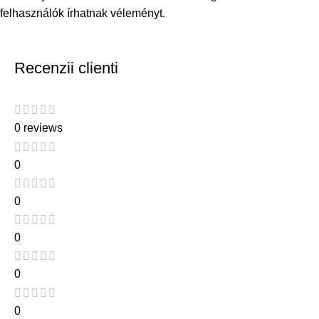
felhasználók írhatnak véleményt.
Recenzii clienti
0 reviews
0
0
0
0
0