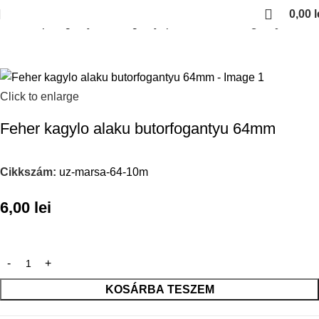
0,00
l
Kezdőlap
Fogantyuk es fogantyuprofilok
Feher fogantyuk
Click to enlarge
Feher kagylo alaku butorfogantyu 64mm
Cikkszám:
uz-marsa-64-10m
6,00
lei
KOSÁRBA TESZEM