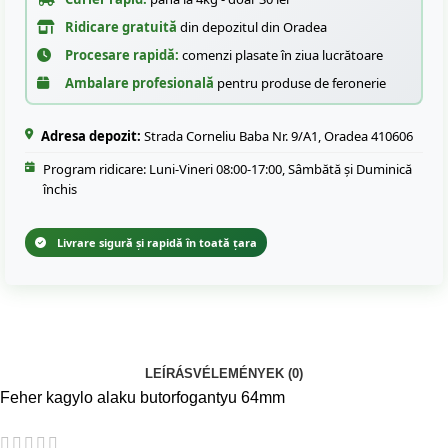
Ridicare gratuită
din depozitul din Oradea
Procesare rapidă:
comenzi plasate în ziua lucrătoare
Ambalare profesională
pentru produse de feronerie
Adresa depozit:
Strada Corneliu Baba Nr. 9/A1, Oradea 410606
Program ridicare: Luni-Vineri 08:00-17:00, Sâmbătă și Duminică
închis
Livrare sigură și rapidă în toată țara
LEÍRÁS
VÉLEMÉNYEK (0)
Feher kagylo alaku butorfogantyu 64mm