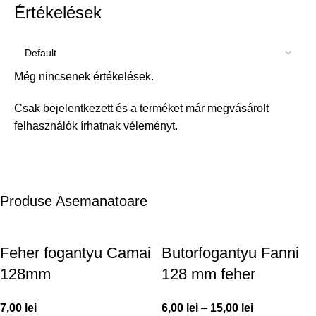
Értékelések
Még nincsenek értékelések.
Csak bejelentkezett és a terméket már megvásárolt
felhasználók írhatnak véleményt.
Produse Asemanatoare
Feher fogantyu Camai
Butorfogantyu Fanni
128mm
128 mm feher
7,00
lei
6,00
lei
–
15,00
lei