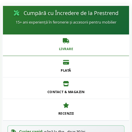
Cumpără cu Încredere de la Prestrend
15+ ani experiență în feronerie și accesorii pentru mobilier
LIVRARE
PLATĂ
CONTACT & MAGAZIN
RECENZII
Curier rapid:
până la 4kg - doar 30 lei