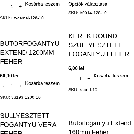
Kosárba teszem
Opciók választása
SKU:
b0014-128-10
SKU:
uz-camai-128-10
KEREK ROUND
BUTORFOGANTYU
SZULLYESZTETT
EXTEND 1200MM
FOGANTYU FEHER
FEHER
6,00
lei
60,00
lei
Kosárba teszem
Kosárba teszem
SKU:
round-10
SKU:
33193-1200-10
SULLYESZTETT
Butorfogantyu Extend
FOGANTYU VERA
160mm Feher
FEHER