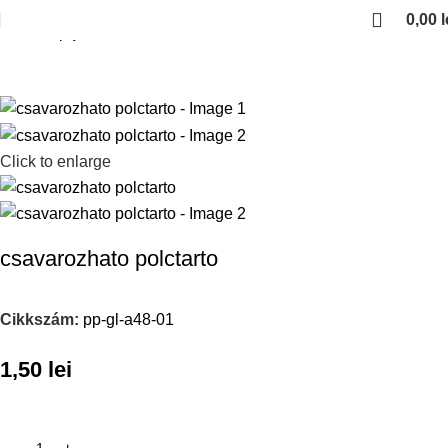
0,00
l
Kezdőlap
polctarto
Click to enlarge
csavarozhato polctarto
Cikkszám:
pp-gl-a48-01
1,50
lei