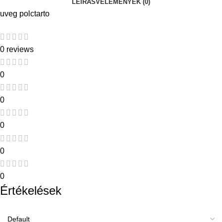
LEÍRÁS
VÉLEMÉNYEK (0)
uveg polctarto
0 reviews
0
0
0
0
0
Értékelések