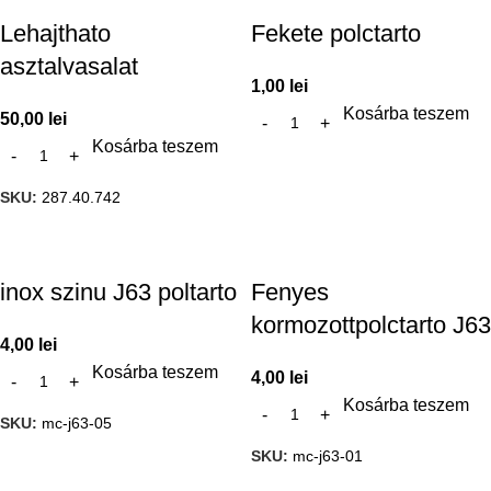
Lehajthato
Fekete polctarto
asztalvasalat
1,00
lei
Kosárba teszem
50,00
lei
Kosárba teszem
SKU:
287.40.742
inox szinu J63 poltarto
Fenyes
kormozottpolctarto J63
4,00
lei
Kosárba teszem
4,00
lei
Kosárba teszem
SKU:
mc-j63-05
SKU:
mc-j63-01