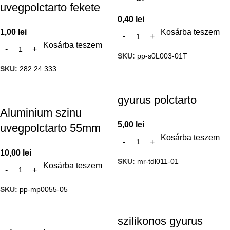
uvegpolctarto fekete
0,40
lei
1,00
lei
Kosárba teszem
Kosárba teszem
SKU:
pp-s0L003-01T
SKU:
282.24.333
gyurus polctarto
Aluminium szinu
5,00
lei
uvegpolctarto 55mm
Kosárba teszem
10,00
lei
SKU:
mr-tdl011-01
Kosárba teszem
SKU:
pp-mp0055-05
szilikonos gyurus