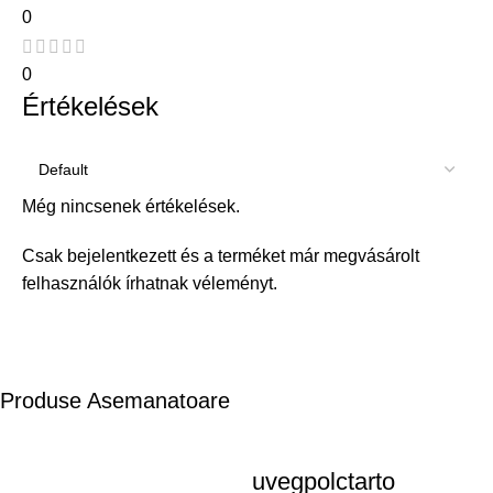
0
0
Értékelések
Még nincsenek értékelések.
Csak bejelentkezett és a terméket már megvásárolt
felhasználók írhatnak véleményt.
Produse Asemanatoare
uvegpolctarto