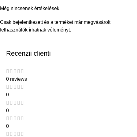
Még nincsenek értékelések.
Csak bejelentkezett és a terméket már megvásárolt
felhasználók írhatnak véleményt.
Recenzii clienti
0 reviews
0
0
0