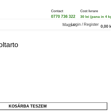
Contact
Cost livrare
0770 736 322
30 lei (pana in 4 k
Login / Register
Magyar
0,00
l
oltarto
KOSÁRBA TESZEM