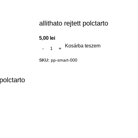
allithato rejtett polctarto
5,00
lei
Kosárba teszem
SKU:
pp-smart-000
olctarto