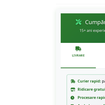
Cumpără
15+ ani experi
LIVRARE
Curier rapid:
pâ
Ridicare gratu
Procesare rapi