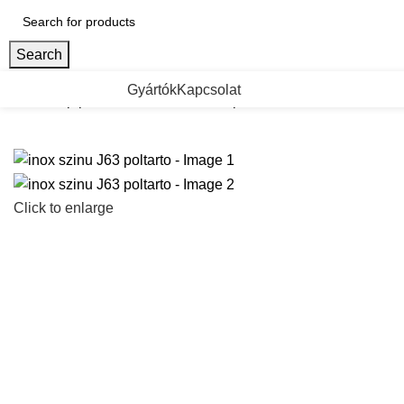
Search
ategorii de Produse
Gyártók
Kapcsolat
Kezdőlap
polctarto
inox szinu J63 poltarto
Click to enlarge