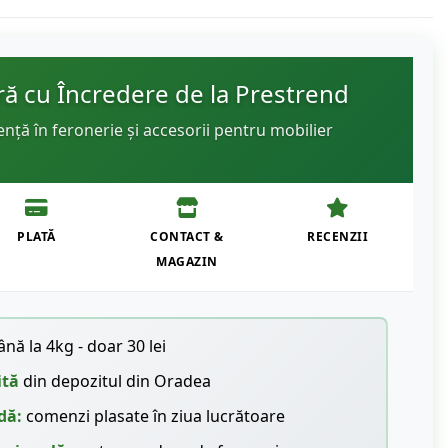
 cu Încredere de la Prestrend
ență în feronerie și accesorii pentru mobilier
PLATĂ
CONTACT &
RECENZII
MAGAZIN
nă la 4kg - doar 30 lei
ită
din depozitul din Oradea
dă:
comenzi plasate în ziua lucrătoare