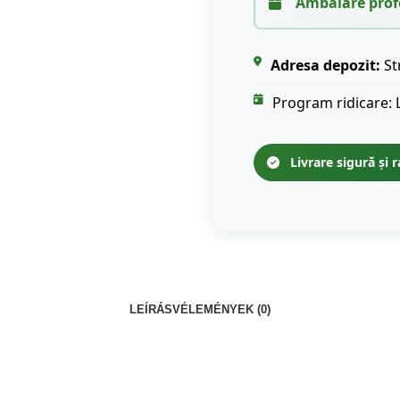
Ambalare prof
Adresa depozit:
St
Program ridicare: 
Livrare sigură și r
LEÍRÁS
VÉLEMÉNYEK (0)