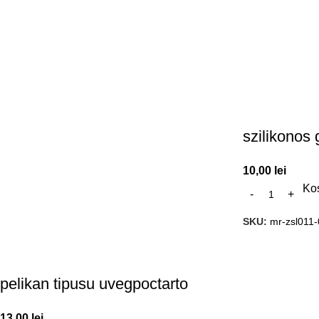
szilikonos 
10,00
lei
Ko
SKU:
mr-zsl011
pelikan tipusu uvegpoctarto
13,00
lei