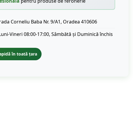
esională
pentru produse de feronerie
rada Corneliu Baba Nr. 9/A1, Oradea 410606
Luni-Vineri 08:00-17:00, Sâmbătă și Duminică închis
apidă în toată țara