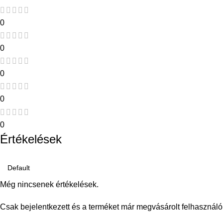
0
0
0
0
0
Értékelések
Még nincsenek értékelések.
Csak bejelentkezett és a terméket már megvásárolt felhasználó