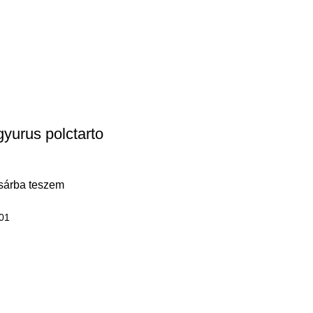
gyurus polctarto
sárba teszem
-01