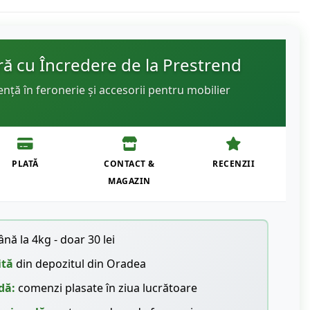
 cu Încredere de la Prestrend
ență în feronerie și accesorii pentru mobilier
PLATĂ
CONTACT &
RECENZII
MAGAZIN
nă la 4kg - doar 30 lei
ită
din depozitul din Oradea
dă:
comenzi plasate în ziua lucrătoare