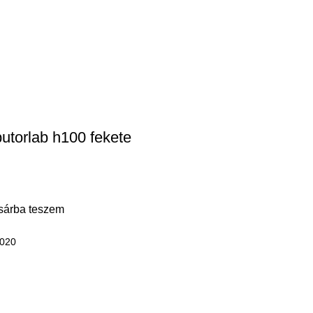
butorlab h100 fekete
sárba teszem
020