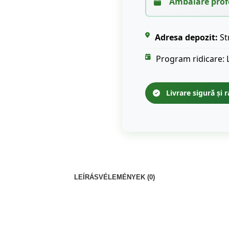
Ambalare prof
Adresa depozit:
St
Program ridicare: 
Livrare sigură și r
LEÍRÁS
VÉLEMÉNYEK (0)