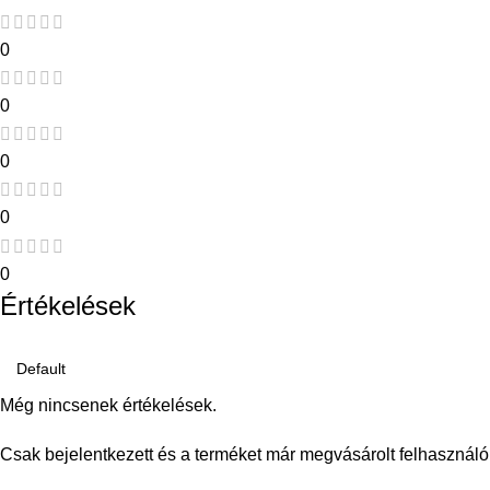
0
0
0
0
0
Értékelések
Még nincsenek értékelések.
Csak bejelentkezett és a terméket már megvásárolt felhasználó