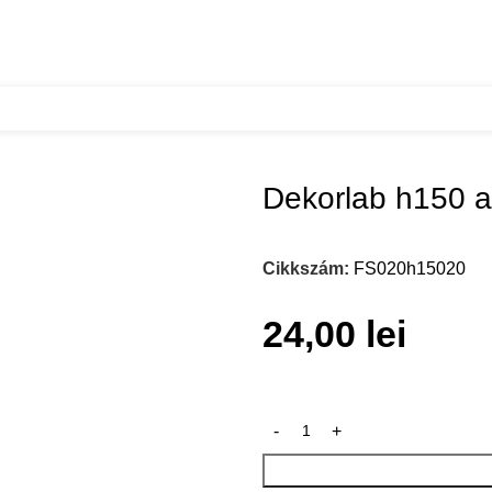
h150 FS020
Dekorlab h150 
Cikkszám:
FS020h15020
24,00
lei