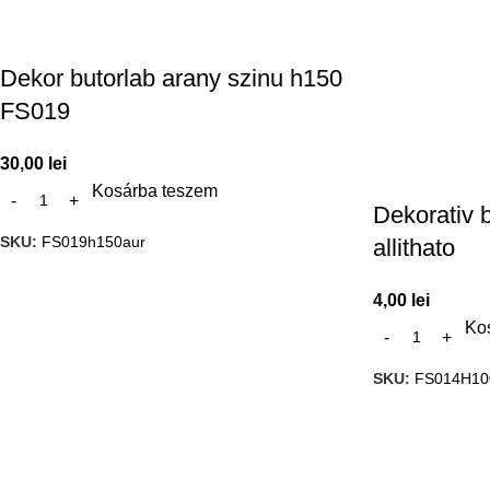
Dekor butorlab arany szinu h150
FS019
30,00
lei
Kosárba teszem
Dekorativ 
SKU:
FS019h150aur
allithato
4,00
lei
Ko
SKU:
FS014H10