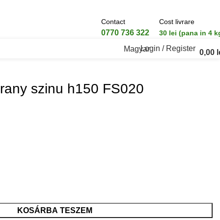
Contact
Cost livrare
0770 736 322
30 lei (pana in 4 k
Login / Register
Magyar
0,00
l
arany szinu h150 FS020
KOSÁRBA TESZEM