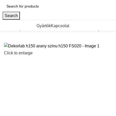
Search
ategorii de Produse
Gyártók
Kapcsolat
Kezdőlap
Dekorativ butorlabak
Dekorlab h150 arany szinu 
Click to enlarge