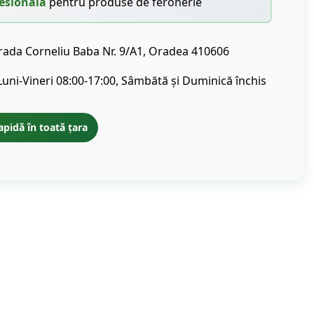
esională
pentru produse de feronerie
rada Corneliu Baba Nr. 9/A1, Oradea 410606
Luni-Vineri 08:00-17:00, Sâmbătă și Duminică închis
apidă în toată țara