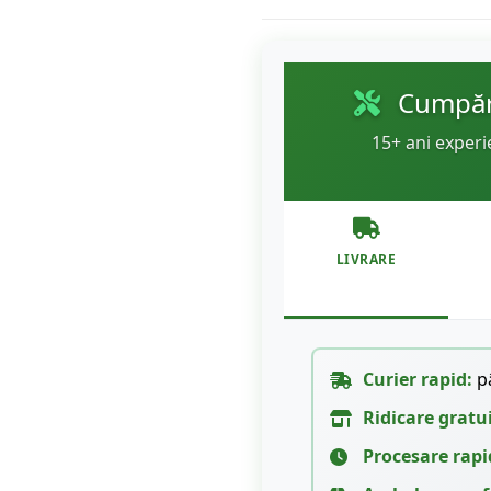
Cumpără
15+ ani experi
LIVRARE
Curier rapid:
pâ
Ridicare gratu
Procesare rapi