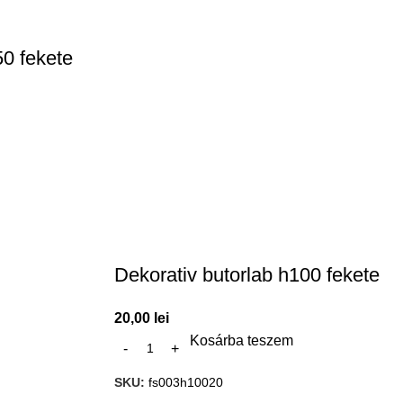
50 fekete
Dekorativ butorlab h100 fekete
20,00
lei
Kosárba teszem
SKU:
fs003h10020