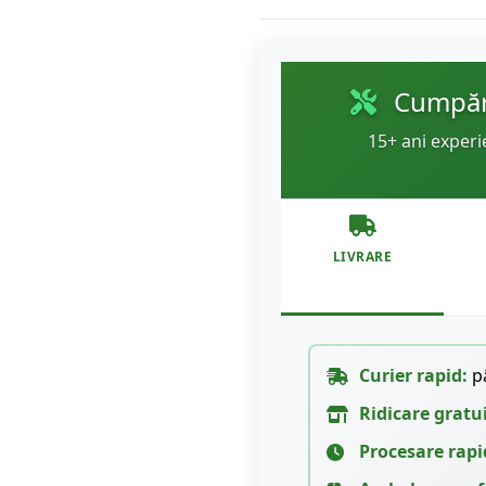
Cumpără
15+ ani experi
LIVRARE
Curier rapid:
pâ
Ridicare gratu
Procesare rapi