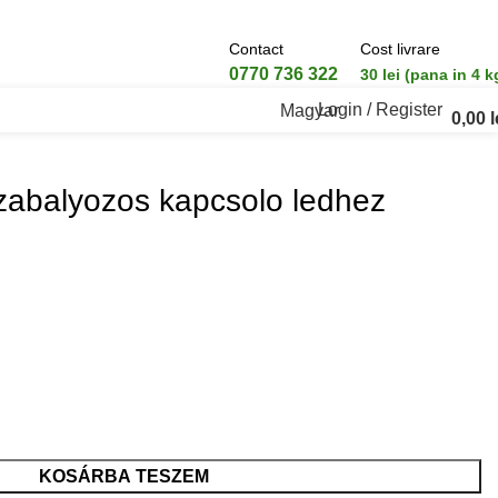
Contact
Cost livrare
0770 736 322
30 lei (pana in 4 k
Login / Register
Magyar
0,00
l
szabalyozos kapcsolo ledhez
KOSÁRBA TESZEM