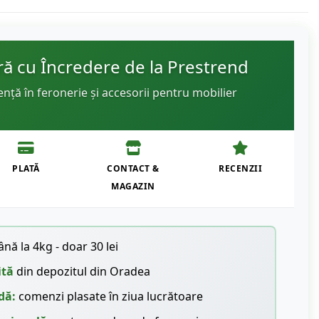
 cu Încredere de la Prestrend
ență în feronerie și accesorii pentru mobilier
PLATĂ
CONTACT &
RECENZII
MAGAZIN
nă la 4kg - doar 30 lei
ită
din depozitul din Oradea
dă:
comenzi plasate în ziua lucrătoare