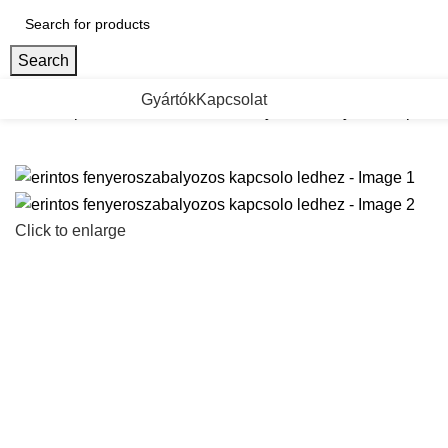
Search
ategorii de Produse
Gyártók
Kapcsolat
Kezdőlap
LED SZALAG
erintos fenyeroszabalyozos kapcsol
Click to enlarge