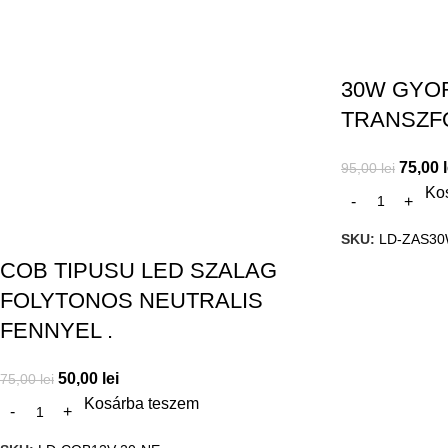
30W GYO
TRANSZF
75,00
95,00
lei
Ko
SKU:
LD-ZAS30
COB TIPUSU LED SZALAG
FOLYTONOS NEUTRALIS
FENNYEL .
50,00
lei
75,00
lei
Kosárba teszem