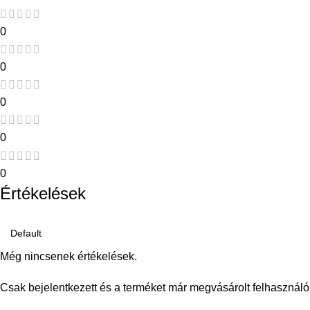
0
0
0
0
0
Értékelések
Még nincsenek értékelések.
Csak bejelentkezett és a terméket már megvásárolt felhasználó