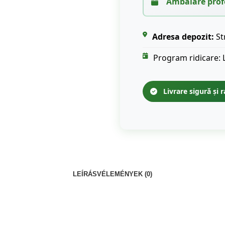
Ambalare prof
Adresa depozit:
St
Program ridicare: 
Livrare sigură și r
LEÍRÁS
VÉLEMÉNYEK (0)