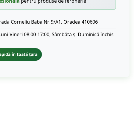
esională
pentru produse de feronerie
rada Corneliu Baba Nr. 9/A1, Oradea 410606
Luni-Vineri 08:00-17:00, Sâmbătă și Duminică închis
apidă în toată țara