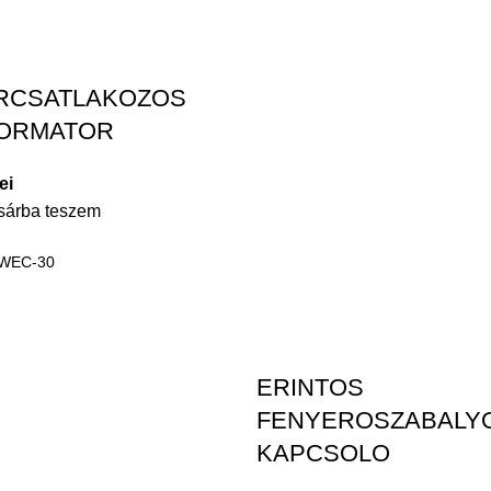
RCSATLAKOZOS
ORMATOR
lei
sárba teszem
WEC-30
ERINTOS
FENYEROSZABALY
KAPCSOLO