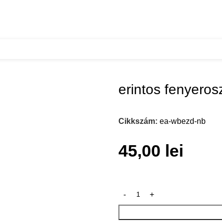
o ledhez
erintos fenyero
Cikkszám:
ea-wbezd-nb
45,00
lei