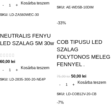
Kosárba teszem
SKU:
AE-WDSB-10DIM
SKU:
LD-ZAS60WEC-30
-33%
NEUTRALIS FENYU
COB TIPUSU LED
LED SZALAG 5M 30w
SZALAG
FOLYTONOS MELEG
60,00
lei
FENNYEL .
Kosárba teszem
50,00
lei
75,00
lei
SKU:
LD-2835-300-20-NE4P
Kosárba teszem
SKU:
LD-COB12V-20-CB
-7%