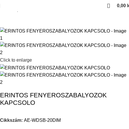
0,00
l
Kezdőlap
LED SZALAG
Click to enlarge
ERINTOS FENYEROSZABALYOZOK
KAPCSOLO
Cikkszám:
AE-WDSB-20DIM