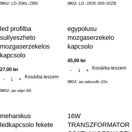
SKU:
LD-3SKL-ZBN
SKU:
LD -2835-300-20ZB
led profilba
egypolusu
sullyeszheto
mozgaserzekelo
mozgaserzekelos
kapcsolo
kapcsolo
45,00
lei
Kosárba teszem
27,00
lei
Kosárba teszem
SKU:
ae-wbezdb-10s
SKU:
ae-wlpr-60
mehanikus
16W
ledkapcsolo fekete
TRANSZFORMATOR