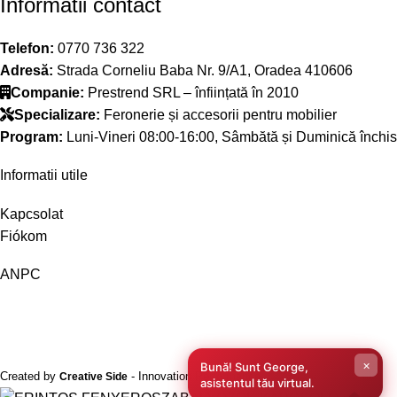
Informatii contact
Telefon:
0770 736 322
Adresă:
Strada Corneliu Baba Nr. 9/A1, Oradea 410606
Companie:
Prestrend SRL – înființată în 2010
Specializare:
Feronerie și accesorii pentru mobilier
Program:
Luni-Vineri 08:00-16:00, Sâmbătă și Duminică închis
Informatii utile
Kapcsolat
Fiókom
ANPC
×
Bună! Sunt George,
Created by
- Innovation Performance
Creative Side
asistentul tău virtual.