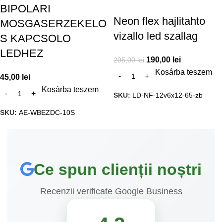
BIPOLARI
Neon flex hajlitahto
MOSGASERZEKELO
vizallo led szallag
S KAPCSOLO
LEDHEZ
190,00
lei
205,00
lei
Kosárba teszem
45,00
lei
Kosárba teszem
SKU:
LD-NF-12v6x12-65-zb
SKU:
AE-WBEZDC-10S
Ce spun clienții noștri
Recenzii verificate Google Business