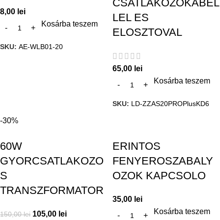
CSATLAKOZOKABEL
8,00
lei
LEL ES
Kosárba teszem
ELOSZTOVAL
SKU:
AE-WLB01-20
65,00
lei
Kosárba teszem
SKU:
LD-ZZAS20PROPlusKD6
-30%
60W
ERINTOS
GYORCSATLAKOZO
FENYEROSZABALY
S
OZOK KAPCSOLO
TRANSZFORMATOR
35,00
lei
Kosárba teszem
105,00
lei
150,00
lei