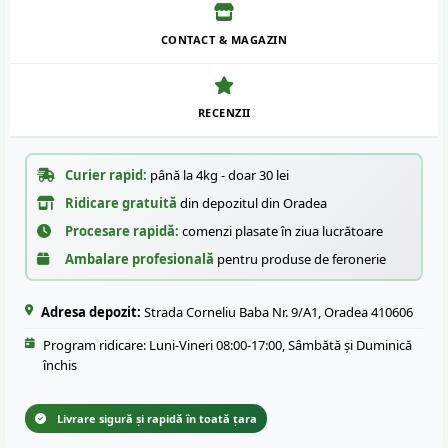
CONTACT & MAGAZIN
RECENZII
Curier rapid:
până la 4kg - doar 30 lei
Ridicare gratuită
din depozitul din Oradea
Procesare rapidă:
comenzi plasate în ziua lucrătoare
Ambalare profesională
pentru produse de feronerie
Adresa depozit:
Strada Corneliu Baba Nr. 9/A1, Oradea 410606
Program ridicare: Luni-Vineri 08:00-17:00, Sâmbătă și Duminică
închis
Livrare sigură și rapidă în toată țara