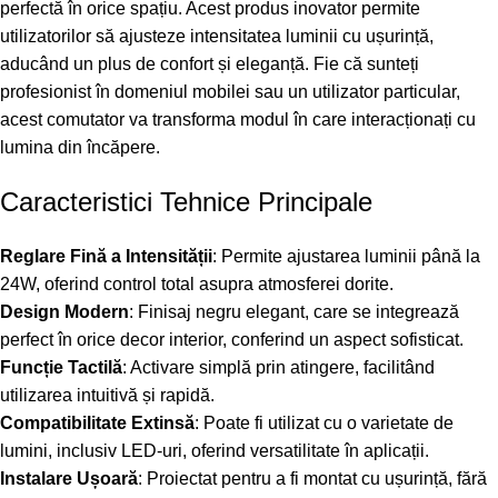
perfectă în orice spațiu. Acest produs inovator permite
utilizatorilor să ajusteze intensitatea luminii cu ușurință,
aducând un plus de confort și eleganță. Fie că sunteți
profesionist în domeniul mobilei sau un utilizator particular,
acest comutator va transforma modul în care interacționați cu
lumina din încăpere.
Caracteristici Tehnice Principale
Reglare Fină a Intensității
: Permite ajustarea luminii până la
24W, oferind control total asupra atmosferei dorite.
Design Modern
: Finisaj negru elegant, care se integrează
perfect în orice decor interior, conferind un aspect sofisticat.
Funcție Tactilă
: Activare simplă prin atingere, facilitând
utilizarea intuitivă și rapidă.
Compatibilitate Extinsă
: Poate fi utilizat cu o varietate de
lumini, inclusiv LED-uri, oferind versatilitate în aplicații.
Instalare Ușoară
: Proiectat pentru a fi montat cu ușurință, fără