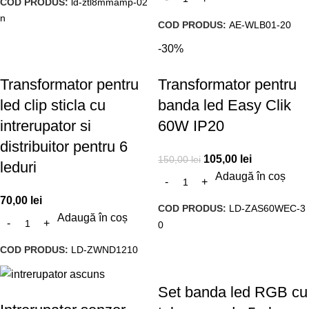
COD PRODUS:
ld-ztl8mmamp-02
n
COD PRODUS:
AE-WLB01-20
-30%
Transformator pentru
Transformator pentru
led clip sticla cu
banda led Easy Clik
intrerupator si
60W IP20
distribuitor pentru 6
105,00
lei
150,00
lei
leduri
Adaugă în coș
70,00
lei
COD PRODUS:
LD-ZAS60WEC-3
Adaugă în coș
0
COD PRODUS:
LD-ZWND1210
Set banda led RGB cu