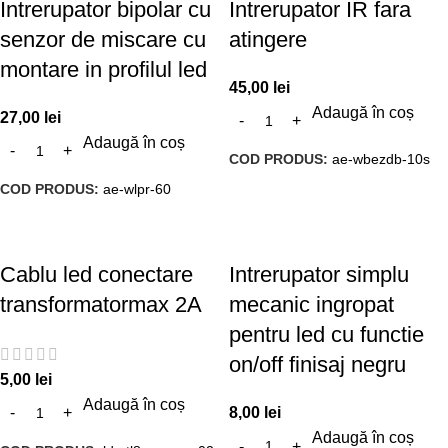
Intrerupator bipolar cu
Intrerupator IR fara
senzor de miscare cu
atingere
montare in profilul led
45,00
lei
Adaugă în coș
27,00
lei
Adaugă în coș
COD PRODUS:
ae-wbezdb-10s
COD PRODUS:
ae-wlpr-60
Cablu led conectare
Intrerupator simplu
transformatormax 2A
mecanic ingropat
pentru led cu functie
on/off finisaj negru
5,00
lei
Adaugă în coș
8,00
lei
Adaugă în coș