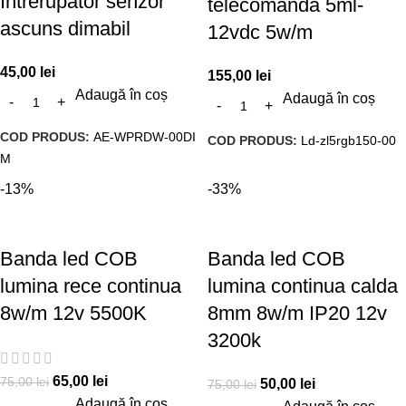
Intrerupator senzor
telecomanda 5ml-
ascuns dimabil
12vdc 5w/m
45,00
lei
155,00
lei
Adaugă în coș
Adaugă în coș
COD PRODUS:
AE-WPRDW-00DI
COD PRODUS:
Ld-zl5rgb150-00
M
-13%
-33%
Banda led COB
Banda led COB
lumina rece continua
lumina continua calda
8w/m 12v 5500K
8mm 8w/m IP20 12v
3200k
65,00
lei
75,00
lei
50,00
lei
75,00
lei
Adaugă în coș