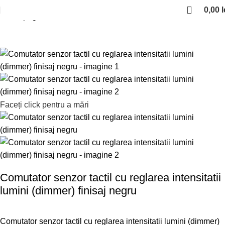
0,00
l
Prima pagină
Sisteme electrice iluminat
Lumini led
Faceți click pentru a mări
Comutator senzor tactil cu reglarea intensitatii
lumini (dimmer) finisaj negru
Comutator senzor tactil cu reglarea intensitatii lumini (dimmer)