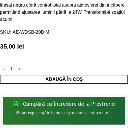
finisaj negru oferă control total asupra atmosferei din încăpere,
permițând ajustarea luminii până la 24W. Transformă-ți spațiul
acum!
SKU:
AE-WDSB-20DIM
35,00
lei
ADAUGĂ ÎN COȘ
Cumpără cu Încredere de la Prestrend
15+ ani experiență în feronerie și accesorii pentru mobilier