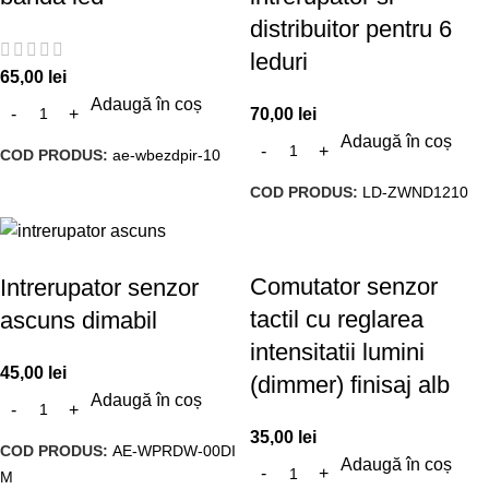
distribuitor pentru 6
leduri
65,00
lei
Adaugă în coș
70,00
lei
Adaugă în coș
COD PRODUS:
ae-wbezdpir-10
COD PRODUS:
LD-ZWND1210
Comutator senzor
Intrerupator senzor
tactil cu reglarea
ascuns dimabil
intensitatii lumini
45,00
lei
(dimmer) finisaj alb
Adaugă în coș
35,00
lei
COD PRODUS:
AE-WPRDW-00DI
Adaugă în coș
M