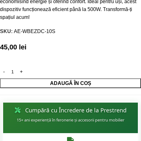
economisind energie și oferind confort. Ideal pentru uși, acest
dispozitiv funcționează eficient până la 500W. Transformă-ți
spațiul acum!
SKU:
AE-WBEZDC-10S
45,00
lei
ADAUGĂ ÎN COȘ
Cumpără cu Încredere de la Prestrend
15+ ani experiență în feronerie și accesorii pentru mobilier