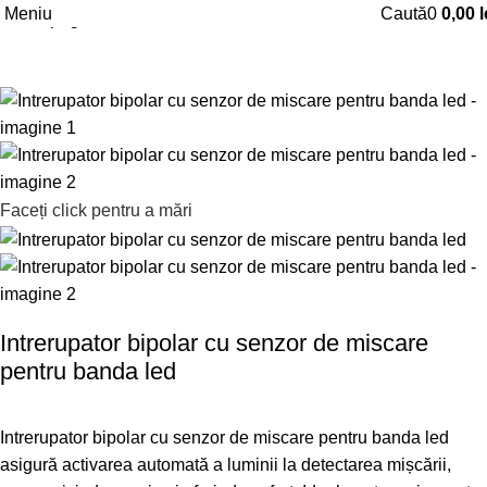
Meniu
Caută
0
0,00
l
Prima pagină
Sisteme electrice iluminat
Lumini led
Faceți click pentru a mări
Intrerupator bipolar cu senzor de miscare
pentru banda led
Intrerupator bipolar cu senzor de miscare pentru banda led
asigură activarea automată a luminii la detectarea mișcării,