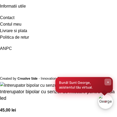
Informatii utile
Contact
Contul meu
Livrare si plata
Politica de retur
ANPC
Created by
- Innovation Performance
Creative Side
×
Bună! Sunt George,
asistentul tău virtual.
Intrerupator bipolar cu senzor de miscare pentru banda
led
45,00
lei