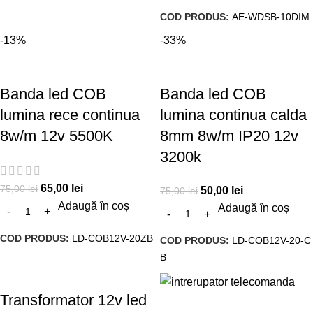
COD PRODUS:
AE-WDSB-10DIM
-13%
-33%
Banda led COB
Banda led COB
lumina rece continua
lumina continua calda
8w/m 12v 5500K
8mm 8w/m IP20 12v
3200k
65,00
lei
75,00
lei
50,00
lei
75,00
lei
Adaugă în coș
Adaugă în coș
COD PRODUS:
LD-COB12V-20ZB
COD PRODUS:
LD-COB12V-20-C
B
Transformator 12v led