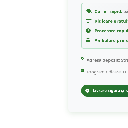
Curier rapid:
pâ
Ridicare gratui
Procesare rapid
Ambalare profe
Adresa depozit:
Str
Program ridicare: Lu
Livrare sigură și r