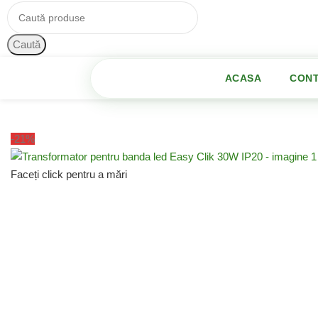
Caută
ategorii de Produse
ACASA
CON
Prima pagină
Sisteme electrice iluminat
Lumini led
Transformator 
-21%
Faceți click pentru a mări