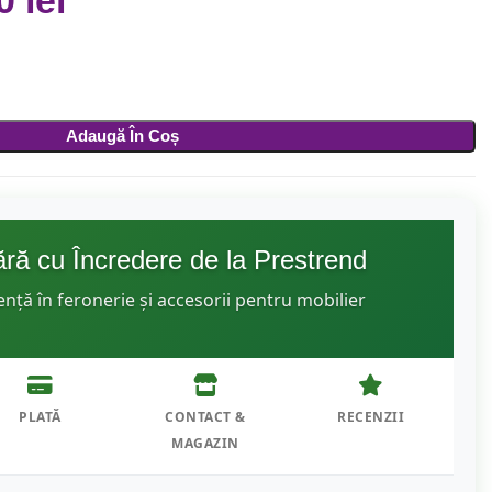
00
lei
Adaugă În Coș
ă cu Încredere de la Prestrend
ență în feronerie și accesorii pentru mobilier
PLATĂ
CONTACT &
RECENZII
MAGAZIN