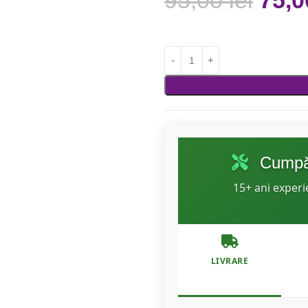
95,00
lei
75,
Cumpăr
15+ ani experi
LIVRARE