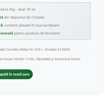
nă la 4kg - doar 30 lei
tă
din depozitul din Oradea
ă:
comenzi plasate în ziua lucrătoare
sională
pentru produse de feronerie
ada Corneliu Baba Nr. 9/A1, Oradea 410606
ni-Vineri 08:00-17:00, Sâmbătă și Duminică închis
apidă în toată țara