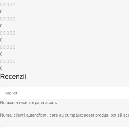
0
0
0
0
0
Recenzii
Nu există recenzii până acum.
Numai clienții autentificați, care au cumpărat acest produs, pot să scr