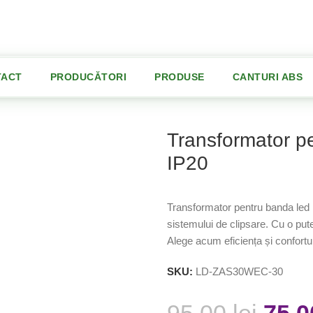
TACT
PRODUCĂTORI
PRODUSE
CANTURI ABS
pentru banda led Easy Clik 30W IP20
Transformator p
IP20
Transformator pentru banda led E
sistemului de clipsare. Cu o pute
Alege acum eficiența și confortul
SKU:
LD-ZAS30WEC-30