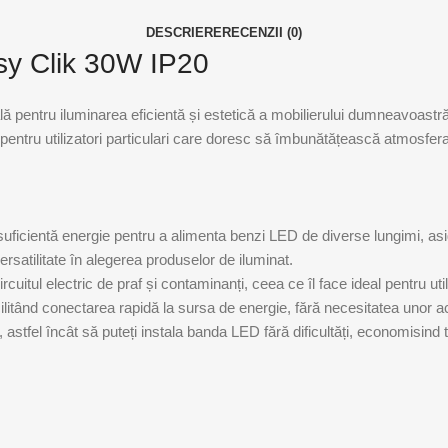
DESCRIERE
RECENZII (0)
sy Clik 30W IP20
ă pentru iluminarea eficientă și estetică a mobilierului dumneavoast
și pentru utilizatori particulari care doresc să îmbunătățească atmosfera
uficientă energie pentru a alimenta benzi LED de diverse lungimi, asi
satilitate în alegerea produselor de iluminat.
ircuitul electric de praf și contaminanți, ceea ce îl face ideal pentru uti
ilitând conectarea rapidă la sursa de energie, fără necesitatea unor a
astfel încât să puteți instala banda LED fără dificultăți, economisind t