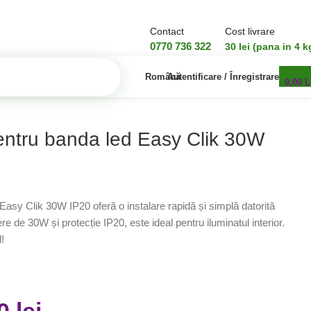
Contact
Cost livrare
0770 736 322
30 lei (pana in 4 k
Română
Autentificare / Înregistrare
0,00
L
entru banda led Easy Clik 30W
asy Clik 30W IP20 oferă o instalare rapidă și simplă datorită
re de 30W și protecție IP20, este ideal pentru iluminatul interior.
!