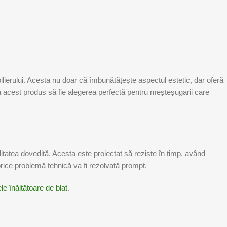
ilierului. Acesta nu doar că îmbunătățește aspectul estetic, dar oferă
 ca acest produs să fie alegerea perfectă pentru meșteșugarii care
itatea dovedită. Acesta este proiectat să reziste în timp, având
 orice problemă tehnică va fi rezolvată prompt.
ele înăltătoare de blat
.