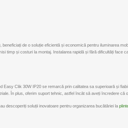
 beneficiați de o soluție eficientă și economică pentru iluminarea mob
i timp și costuri la montaj. Instalarea rapidă și fără dificultăți face
d Easy Clik 30W IP20 se remarcă prin calitatea sa superioară și fiabil
riale. În plus, oferim suport tehnic, astfel încât să aveți încredere că
au descoperiți soluții inovatoare pentru organizarea bucătăriei la
plint