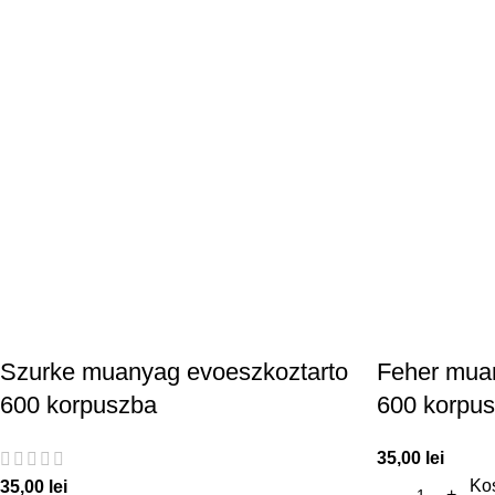
Szurke muanyag evoeszkoztarto
Feher mua
600 korpuszba
600 korpu
35,00
lei
Ko
35,00
lei