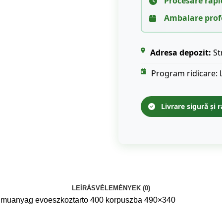
Procesare rapi
Ambalare prof
Adresa depozit:
St
Program ridicare: 
Livrare sigură și r
LEÍRÁS
VÉLEMÉNYEK (0)
 muanyag evoeszkoztarto 400 korpuszba 490×340