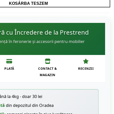
KOSÁRBA TESZEM
 cu Încredere de la Prestrend
ență în feronerie și accesorii pentru mobilier
PLATĂ
CONTACT &
RECENZII
MAGAZIN
nă la 4kg - doar 30 lei
ită
din depozitul din Oradea