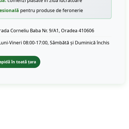
dă:
comenzi plasate în ziua lucrătoare
esională
pentru produse de feronerie
rada Corneliu Baba Nr. 9/A1, Oradea 410606
Luni-Vineri 08:00-17:00, Sâmbătă și Duminică închis
apidă în toată țara