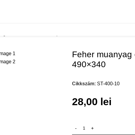
ag evoeszkoztarto 400 korpuszba 490×340
Feher muanyag 
490×340
Cikkszám:
ST-400-10
28,00
lei