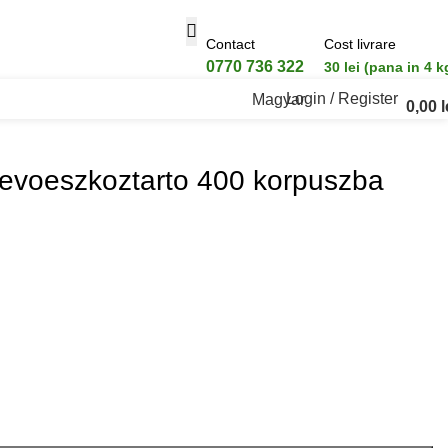
Contact
Cost livrare
0770 736 322
30 lei (pana in 4 k
Login / Register
Magyar
0,00
l
evoeszkoztarto 400 korpuszba