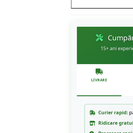
Cumpără
15+ ani experi
LIVRARE
Curier rapid:
pâ
Ridicare gratu