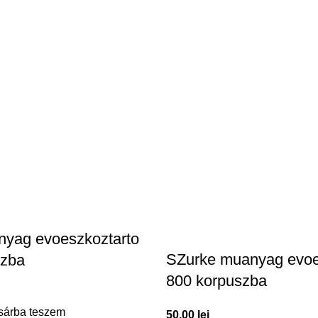
nyag evoeszkoztarto
SZurke muanyag evoe
szba
800 korpuszba
sárba teszem
50,00
lei