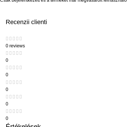
Csak bejelentkezett és a terméket már megvásárolt felhasználó
Recenzii clienti
0 reviews
0
0
0
0
0
Értékelések