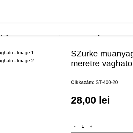
yag evoeszkoztarto 400 korpuszba meretre vaghato
SZurke muanyag
meretre vaghato
Cikkszám:
ST-400-20
28,00
lei