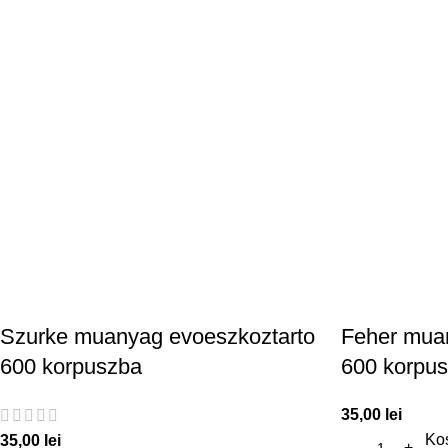
Szurke muanyag evoeszkoztarto
Feher mua
600 korpuszba
600 korpu
35,00
lei
Ko
35,00
lei