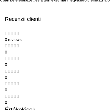
Csak bejelentkezett és a terméket már megvásárolt felhasználó
Recenzii clienti
0 reviews
0
0
0
0
0
Értékelések