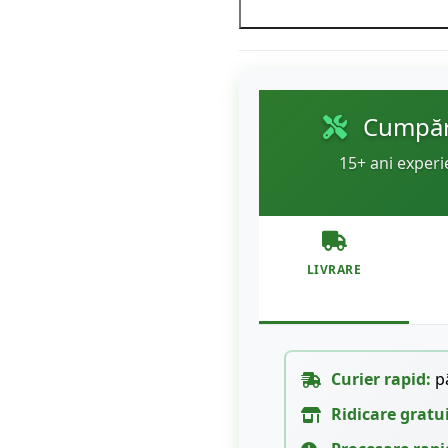
Cumpără
15+ ani experi
LIVRARE
Curier rapid:
pâ
Ridicare gratu