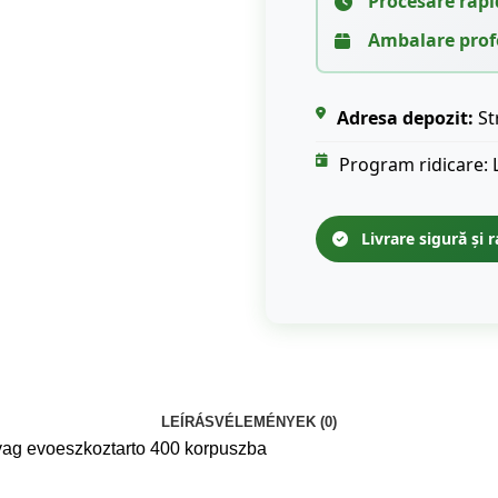
Procesare rapi
Ambalare prof
Adresa depozit:
St
Program ridicare: 
Livrare sigură și r
LEÍRÁS
VÉLEMÉNYEK (0)
ag evoeszkoztarto 400 korpuszba