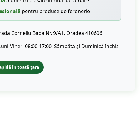
dă:
comenzi plasate în ziua lucrătoare
esională
pentru produse de feronerie
rada Corneliu Baba Nr. 9/A1, Oradea 410606
Luni-Vineri 08:00-17:00, Sâmbătă și Duminică închis
apidă în toată țara