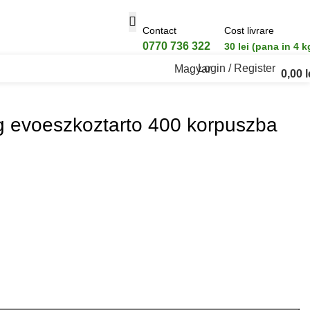
Contact
Cost livrare
0770 736 322
30 lei (pana in 4 k
Login / Register
Magyar
0,00
l
 evoeszkoztarto 400 korpuszba