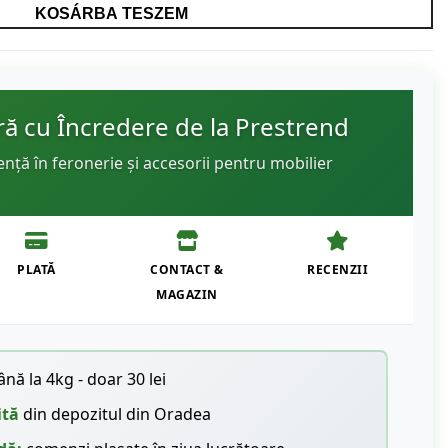
KOSÁRBA TESZEM
 cu Încredere de la Prestrend
ență în feronerie și accesorii pentru mobilier
PLATĂ
CONTACT &
RECENZII
MAGAZIN
nă la 4kg - doar 30 lei
ită
din depozitul din Oradea