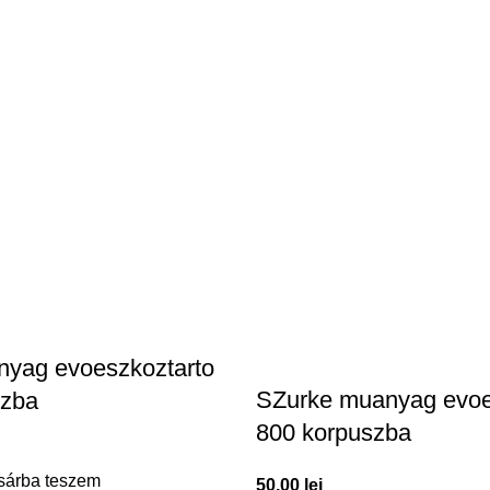
nyag evoeszkoztarto
SZurke muanyag evoe
szba
800 korpuszba
sárba teszem
50,00
lei