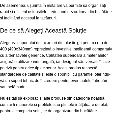
De asemenea, ușurința în instalare vă permite să organizați
rapid și eficient ustensilele, reducând dezordinea din bucătărie
și facilitând accesul la tacâmuri.
De ce să Alegeți Această Soluție
Alegerea suportului de tacamuri din plastic gri pentru corp de
400 (490x340mm) reprezintă o investiție inteligentă comparativ
cu alternativele generice. Calitatea superioară a materialelor
asigură o utilizare îndelungată, iar designul său versatil îl face
potrivit pentru orice tip de sertar. Acest produs respectă
standardele de calitate și este disponibil cu garanție, oferindu-
vă un suport tehnic de încredere pentru eventualele întrebări
sau nelămuriri.
Nu ezitați să explorați și alte produse din categoria noastră,
cum ar fi
mânerele și profilele
sau
plintele înălțătoare de blat
,
pentru a completa soluțiile de organizare din bucătărie.