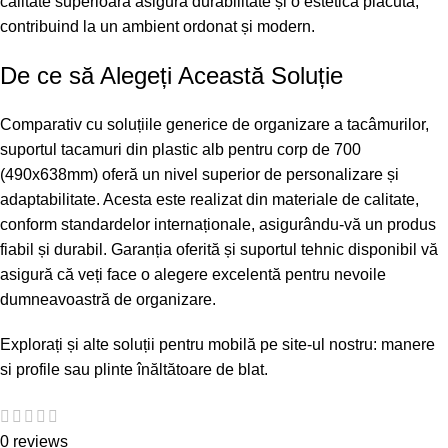
calitate superioară asigură durabilitate și o estetică plăcută,
contribuind la un ambient ordonat și modern.
De ce să Alegeți Această Soluție
Comparativ cu soluțiile generice de organizare a tacâmurilor,
suportul tacamuri din plastic alb pentru corp de 700
(490x638mm) oferă un nivel superior de personalizare și
adaptabilitate. Acesta este realizat din materiale de calitate,
conform standardelor internaționale, asigurându-vă un produs
fiabil și durabil. Garanția oferită și suportul tehnic disponibil vă
asigură că veți face o alegere excelentă pentru nevoile
dumneavoastră de organizare.
Explorați și alte soluții pentru mobilă pe site-ul nostru:
manere
si profile
sau
plinte înăltătoare de blat
.
0 reviews