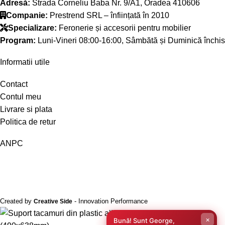
Adresă:
Strada Corneliu Baba Nr. 9/A1, Oradea 410606
Companie:
Prestrend SRL – înființată în 2010
Specializare:
Feronerie și accesorii pentru mobilier
Program:
Luni-Vineri 08:00-16:00, Sâmbătă și Duminică închis
Informatii utile
Contact
Contul meu
Livrare si plata
Politica de retur
ANPC
Created by
- Innovation Performance
Creative Side
×
Bună! Sunt George,