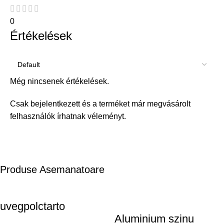
0
Értékelések
Még nincsenek értékelések.
Csak bejelentkezett és a terméket már megvásárolt
felhasználók írhatnak véleményt.
Produse Asemanatoare
uvegpolctarto
Aluminium szinu