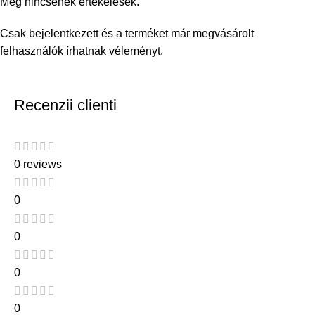
Még nincsenek értékelések.
Csak bejelentkezett és a terméket már megvásárolt
felhasználók írhatnak véleményt.
Recenzii clienti
0 reviews
0
0
0
0