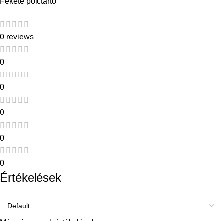
Fekete polctarto
0 reviews
0
0
0
0
0
Értékelések