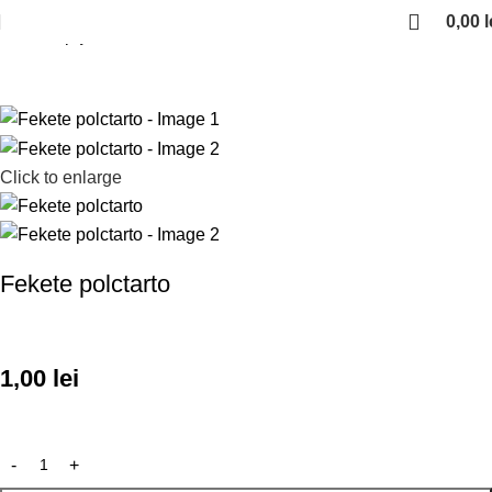
0,00
l
Kezdőlap
polctarto
Click to enlarge
Fekete polctarto
1,00
lei