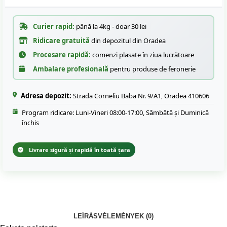
Curier rapid:
până la 4kg - doar 30 lei
Ridicare gratuită
din depozitul din Oradea
Procesare rapidă:
comenzi plasate în ziua lucrătoare
Ambalare profesională
pentru produse de feronerie
Adresa depozit:
Strada Corneliu Baba Nr. 9/A1, Oradea 410606
Program ridicare: Luni-Vineri 08:00-17:00, Sâmbătă și Duminică
închis
Livrare sigură și rapidă în toată țara
LEÍRÁS
VÉLEMÉNYEK (0)