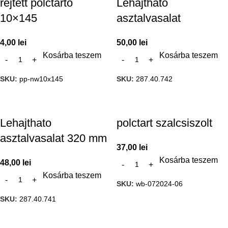
rejtett polctarto
Lehajthato
10×145
asztalvasalat
4,00
lei
50,00
lei
Kosárba teszem
Kosárba teszem
SKU:
pp-nw10x145
SKU:
287.40.742
Lehajthato
polctart szalcsiszolt
asztalvasalat 320 mm
37,00
lei
Kosárba teszem
48,00
lei
Kosárba teszem
SKU:
wb-072024-06
SKU:
287.40.741