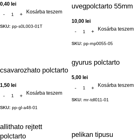
0,40
lei
uvegpolctarto 55mm
Kosárba teszem
10,00
lei
SKU:
pp-s0L003-01T
Kosárba teszem
SKU:
pp-mp0055-05
gyurus polctarto
csavarozhato polctarto
5,00
lei
1,50
lei
Kosárba teszem
Kosárba teszem
SKU:
mr-tdl011-01
SKU:
pp-gl-a48-01
allithato rejtett
pelikan tipusu
polctarto