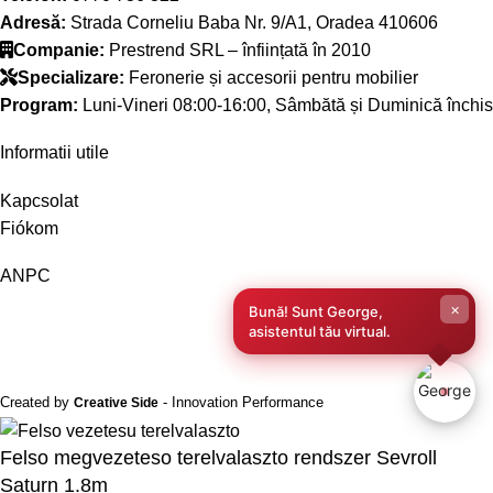
Adresă:
Strada Corneliu Baba Nr. 9/A1, Oradea 410606
Companie:
Prestrend SRL – înființată în 2010
Specializare:
Feronerie și accesorii pentru mobilier
Program:
Luni-Vineri 08:00-16:00, Sâmbătă și Duminică închis
Informatii utile
Kapcsolat
Fiókom
ANPC
×
Bună! Sunt George,
asistentul tău virtual.
Created by
- Innovation Performance
Creative Side
Felso megvezeteso terelvalaszto rendszer Sevroll
Saturn 1.8m