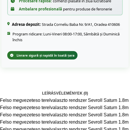
Procesare rapidă:
comenzi plasate în ziua lucrătoare
Ambalare profesională
pentru produse de feronerie
Adresa depozit:
Strada Corneliu Baba Nr. 9/A1, Oradea 410606
Program ridicare: Luni-Vineri 08:00-17:00, Sâmbătă și Duminică
închis
Livrare sigură și rapidă în toată țara
LEÍRÁS
VÉLEMÉNYEK (0)
Felso megvezeteso terelvalaszto rendszer Sevroll Saturn 1.8m
Felso megvezeteso terelvalaszto rendszer Sevroll Saturn 1.8m
Felso megvezeteso terelvalaszto rendszer Sevroll Saturn 1.8m
Felso megvezeteso terelvalaszto rendszer Sevroll Saturn 1.8m
Felso megvezeteso terelvalaszto rendszer Sevroll Saturn 1.8m