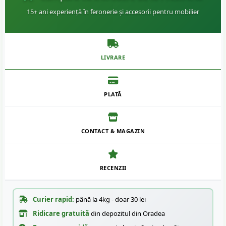
15+ ani experiență în feronerie și accesorii pentru mobilier
LIVRARE
PLATĂ
CONTACT & MAGAZIN
RECENZII
Curier rapid:
până la 4kg - doar 30 lei
Ridicare gratuită
din depozitul din Oradea