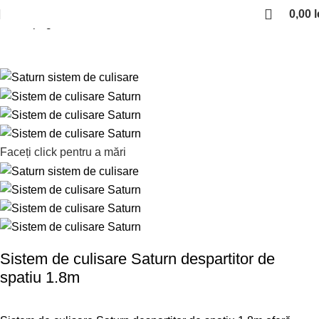
0,00
l
Prima pagină
Sisteme de culisare
Sevroll Saturn
Faceți click pentru a mări
Sistem de culisare Saturn despartitor de
spatiu 1.8m